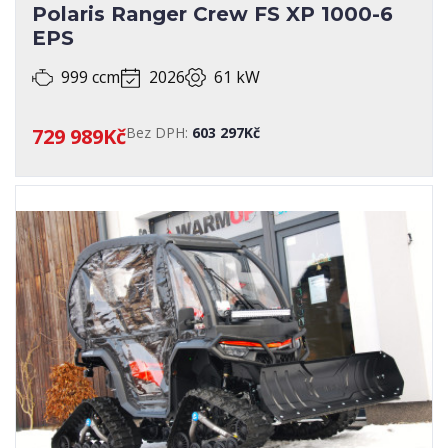
Polaris Ranger Crew FS XP 1000-6
EPS
999 ccm
2026
61 kW
729 989Kč
Bez DPH:
603 297Kč