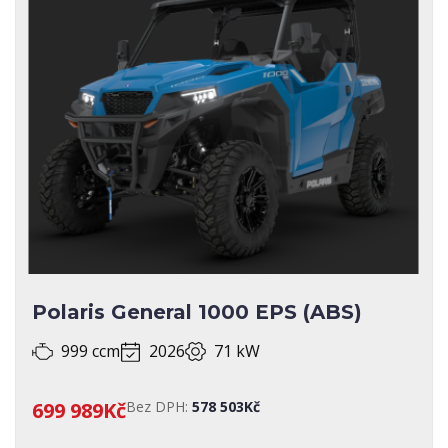
Polaris General 1000 EPS (ABS)
999 ccm
2026
71 kW
699 989Kč
Bez DPH:
578 503Kč