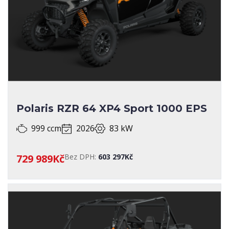
Polaris RZR 64 XP4 Sport 1000 EPS
999 ccm
2026
83 kW
729 989Kč
Bez DPH:
603 297Kč