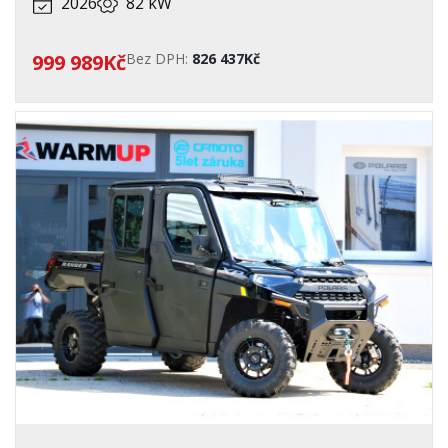
2026
82 kW
999 989Kč
Bez DPH:
826 437Kč