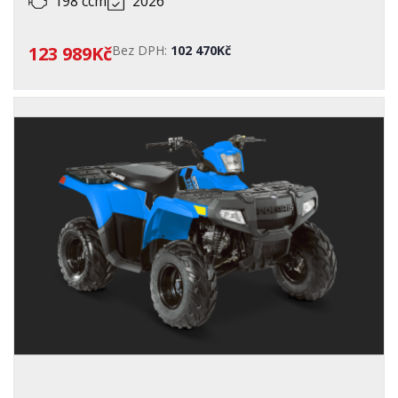
198 ccm
2026
123 989Kč
Bez DPH:
102 470Kč