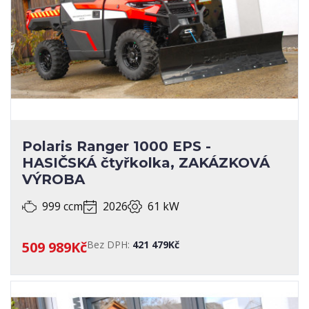
Jawa
8
Kayo
11
Kentoya
2
Kymco
13
Morbidelli
6
Motorro
Polaris Ranger 1000 EPS -
68
Polaris
HASIČSKÁ čtyřkolka, ZAKÁZKOVÁ
33
Royal Enfield
VÝROBA
999 ccm
2026
61 kW
ABS
MOŽNOST PRODEJE NA SPLÁTKY
509 989Kč
Bez DPH:
421 479Kč
POSILOVAČ ŘÍZENÍ
PŘEVODOVKA