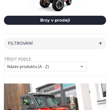
Brzy v prodeji
FILTROVÁNÍ
HLEDAT
TŘÍDIT PODLE:
CENA
VÝROBCI
2
79BIKE
103
CFMOTO
6
GOES
10