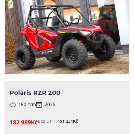
SERVISNÍ KNIHA
SPECIALIZOVANÉ ÚPRAVY
STAV
STK
TECHNICKÝ PRŮKAZ
ZEMĚ PŮVODU
Polaris RZR 200
180 ccm
2026
182 989Kč
Bez DPH:
151 231Kč