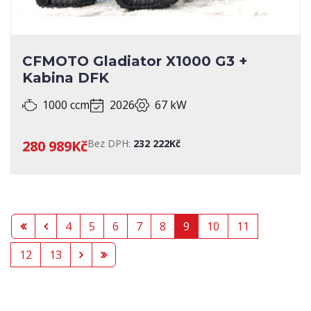
CFMOTO Gladiator X1000 G3 +
Kabina DFK
1000 ccm
2026
67 kW
280 989Kč
Bez DPH:
232 222Kč
4
5
6
7
8
9
10
11
12
13