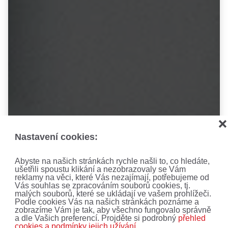
❌
Nastavení cookies:
Abyste na našich stránkách rychle našli to, co hledáte,
ušetřili spoustu klikání a nezobrazovaly se Vám
reklamy na věci, které Vás nezajímají, potřebujeme od
Vás souhlas se zpracováním souborů cookies, tj.
malých souborů, které se ukládají ve vašem prohlížeči.
Podle cookies Vás na našich stránkách poznáme a
zobrazíme Vám je tak, aby všechno fungovalo správně
a dle Vašich preferencí. Projděte si podrobný
přehled
cookies a podmínky jejich užívání.