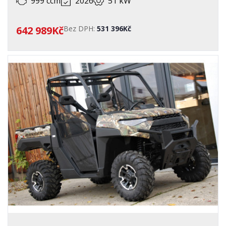
999 ccm
2026
51 kW
642 989Kč
Bez DPH:
531 396Kč