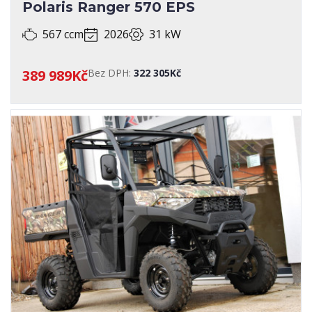
Polaris Ranger 570 EPS
567 ccm
2026
31 kW
389 989Kč
Bez DPH:
322 305Kč