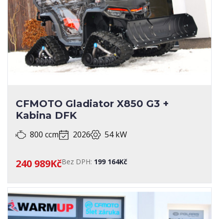
Jawa
8
Kayo
11
Kentoya
2
Kymco
13
Morbidelli
6
Motorro
CFMOTO Gladiator X850 G3 +
68
Polaris
Kabina DFK
33
Royal Enfield
800 ccm
2026
54 kW
ABS
240 989Kč
Bez DPH:
199 164Kč
SPECIALIZOVANÉ ÚPRAVY