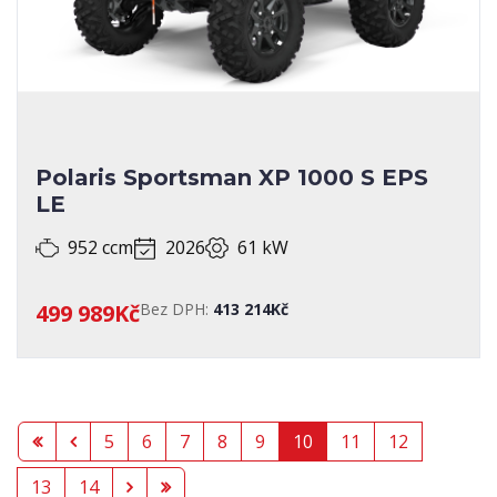
Polaris Sportsman XP 1000 S EPS
LE
952 ccm
2026
61 kW
499 989Kč
Bez DPH:
413 214Kč
5
6
7
8
9
10
11
12
13
14