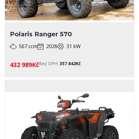
Polaris Ranger 570
567 ccm
2026
31 kW
432 989Kč
Bez DPH:
357 842Kč