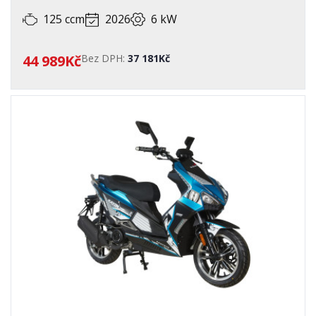
125 ccm
2026
6 kW
44 989Kč
Bez DPH:
37 181Kč