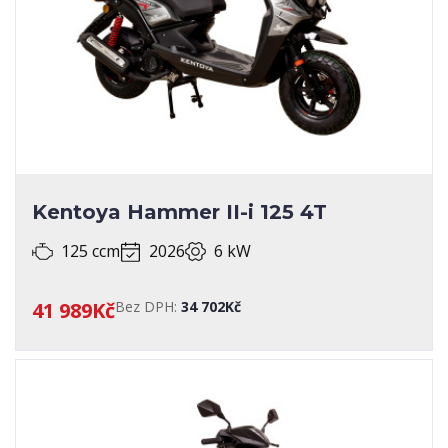
Jawa
8
Kayo
11
Kentoya
2
Kymco
13
Morbidelli
6
Motorro
Kentoya Hammer II-i 125 4T
68
Polaris
33
Royal Enfield
125 ccm
2026
6 kW
ABS
41 989Kč
Bez DPH:
34 702Kč
MOŽNOST PRODEJE NA SPLÁTKY
POSILOVAČ ŘÍZENÍ
PŘEVODOVKA