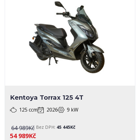
Kentoya Torrax 125 4T
125 ccm
2026
9 kW
64 989Kč
Bez DPH:
45 445Kč
54 989Kč