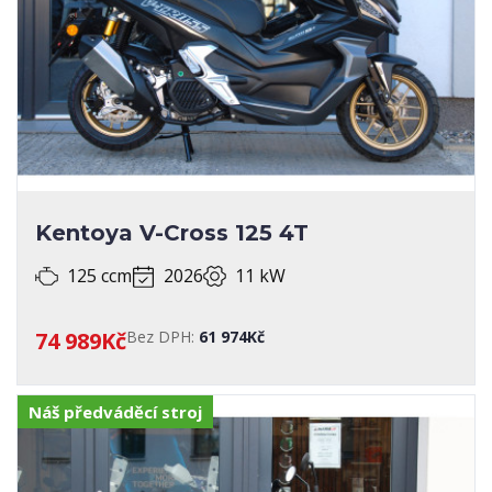
Kentoya V-Cross 125 4T
125 ccm
2026
11 kW
74 989Kč
Bez DPH:
61 974Kč
Náš předváděcí stroj