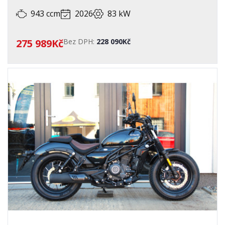
943 ccm
2026
83 kW
275 989Kč
Bez DPH:
228 090Kč