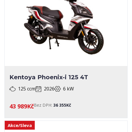
SERVISNÍ KNIHA
SPECIALIZOVANÉ ÚPRAVY
STAV
STK
TECHNICKÝ PRŮKAZ
ZEMĚ PŮVODU
Kentoya Phoenix-i 125 4T
125 ccm
2026
6 kW
43 989Kč
Bez DPH:
36 355Kč
Akce/Sleva