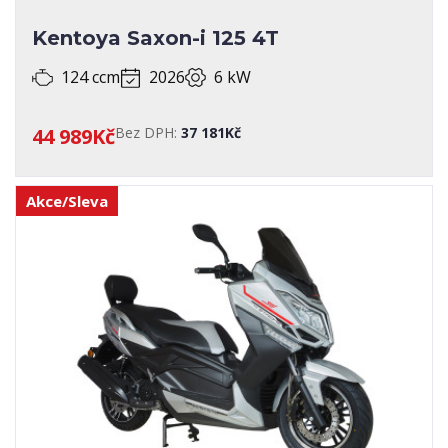
Kentoya Saxon-i 125 4T
124 ccm
2026
6 kW
44 989Kč
Bez DPH:
37 181Kč
Akce/Sleva