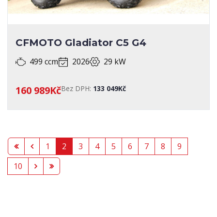
CFMOTO Gladiator C5 G4
499 ccm
2026
29 kW
160 989Kč
Bez DPH:
133 049Kč
1
2
3
4
5
6
7
8
9
10