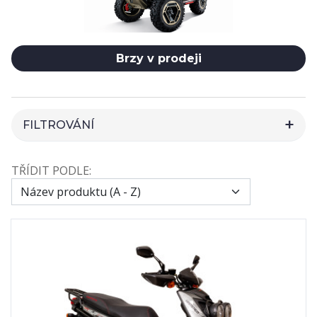
Brzy v prodeji
FILTROVÁNÍ
HLEDAT
TŘÍDIT PODLE:
CENA
VÝROBCI
2
79BIKE
103
CFMOTO
6
GOES
10