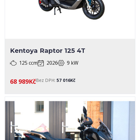
Kentoya Raptor 125 4T
125 ccm
2026
9 kW
68 989Kč
Bez DPH:
57 016Kč