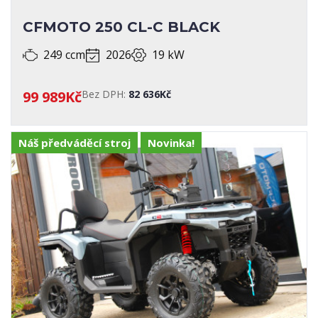
CFMOTO 250 CL-C BLACK
249 ccm
2026
19 kW
99 989Kč
Bez DPH:
82 636Kč
Náš předváděcí stroj
Novinka!