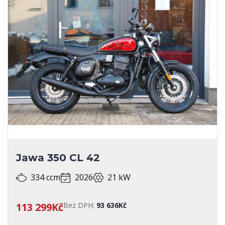
Jawa 350 CL 42
334 ccm
2026
21 kW
113 299Kč
Bez DPH:
93 636Kč