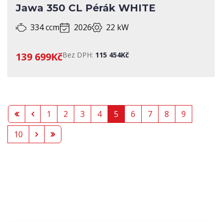
Jawa 350 CL Pérák WHITE
334 ccm
2026
22 kW
139 699Kč
Bez DPH:
115 454Kč
1
2
3
4
5
6
7
8
9
10