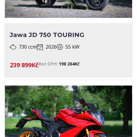
Jawa JD 750 TOURING
730 ccm
2026
55 kW
239 899Kč
Bez DPH:
198 264Kč