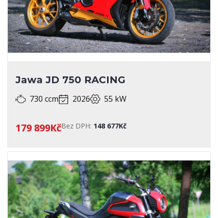
Jawa JD 750 RACING
730 ccm
2026
55 kW
179 899Kč
Bez DPH:
148 677Kč