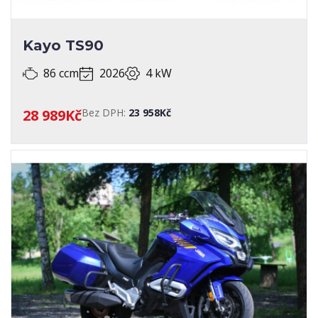
Kayo TS90
86 ccm
2026
4 kW
28 989Kč
Bez DPH:
23 958Kč