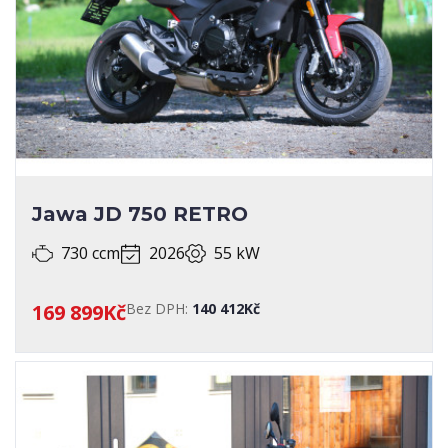
Jawa JD 750 RETRO
730 ccm
2026
55 kW
169 899Kč
Bez DPH:
140 412Kč