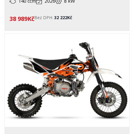
140 ccm
2026
8 kW
38 989Kč
Bez DPH:
32 222Kč