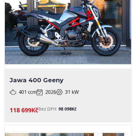
Jawa 400 Geeny
401 ccm
2026
31 kW
118 699Kč
Bez DPH:
98 098Kč