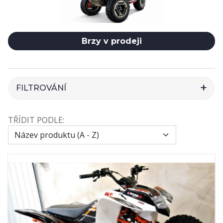
Brzy v prodeji
FILTROVÁNÍ
HLEDAT
TŘÍDIT PODLE:
CENA
VÝROBCI
2
79BIKE
103
CFMOTO
6
GOES
10