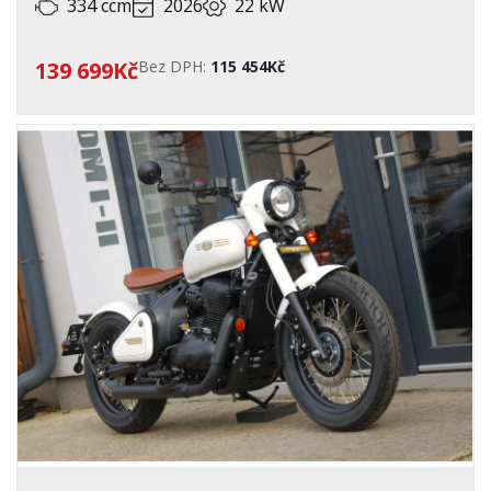
334 ccm
2026
22 kW
139 699Kč
Bez DPH:
115 454Kč