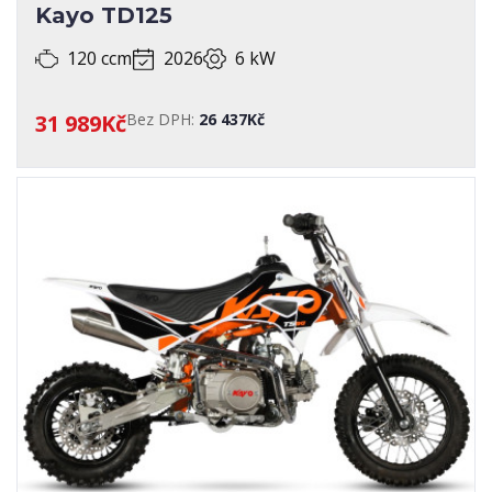
Kayo TD125
120 ccm
2026
6 kW
31 989Kč
Bez DPH:
26 437Kč