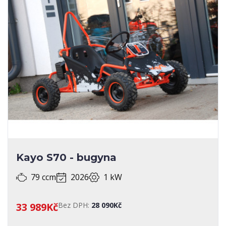
Kayo S70 - bugyna
79 ccm
2026
1 kW
33 989Kč
Bez DPH:
28 090Kč