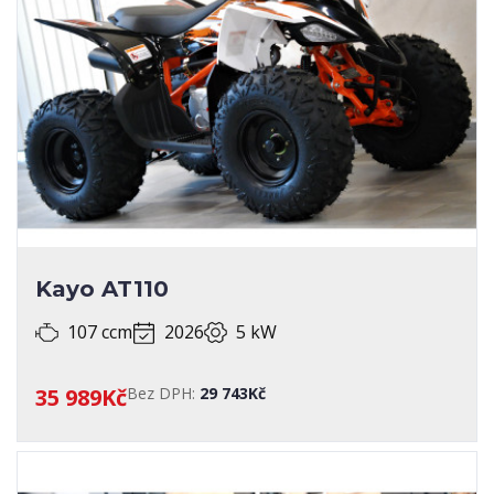
SERVISNÍ KNIHA
SPECIALIZOVANÉ ÚPRAVY
STAV
STK
TECHNICKÝ PRŮKAZ
ZEMĚ PŮVODU
Kayo AT110
107 ccm
2026
5 kW
35 989Kč
Bez DPH:
29 743Kč