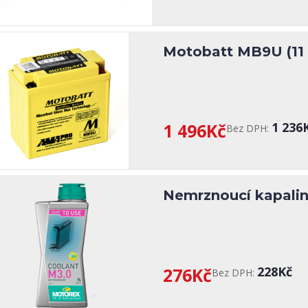
Motobatt MB9U (11
1 496Kč
1 236
Bez DPH:
Nemrznoucí kapalin
276Kč
228Kč
Bez DPH: