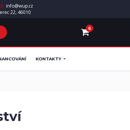
info@wup.cz
erec 22, 46010
0
NANCOVÁNÍ
KONTAKTY
ství