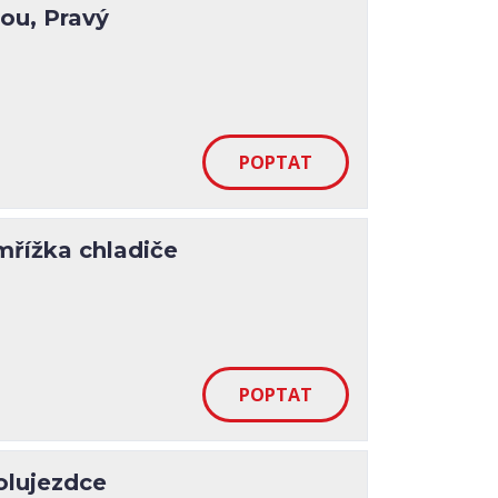
ou, Pravý
řížka chladiče
olujezdce