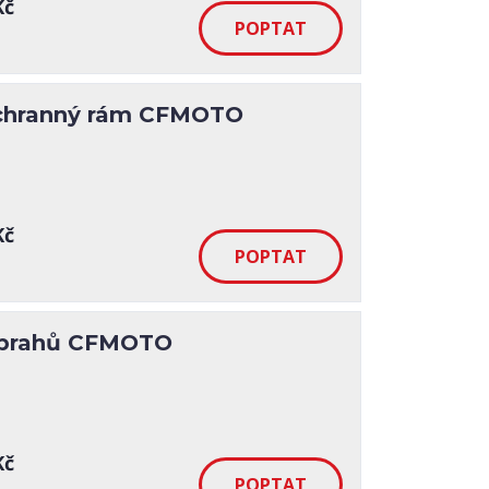
Kč
ochranný rám CFMOTO
Kč
 prahů CFMOTO
Kč