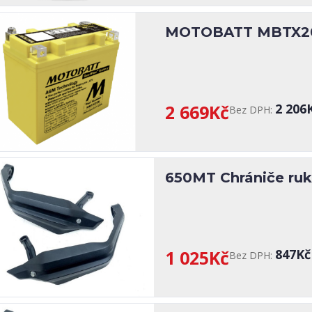
MOTOBATT MBTX20U
2 669Kč
2 206
Bez DPH:
650MT Chrániče ruk
1 025Kč
847Kč
Bez DPH: