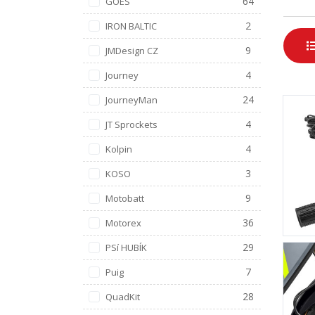
64
GOES
2
IRON BALTIC
9
JMDesign CZ
4
Journey
24
JourneyMan
4
JT Sprockets
4
Kolpin
3
KOSO
9
Motobatt
36
Motorex
29
PSí HUBÍK
7
Puig
28
QuadKit