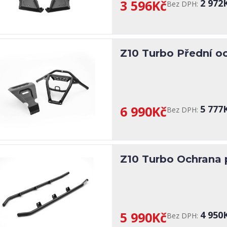
3 596Kč
2 972
Bez DPH:
Z10 Turbo Přední 
6 990Kč
5 777
Bez DPH:
Z10 Turbo Ochrana
5 990Kč
4 950
Bez DPH: