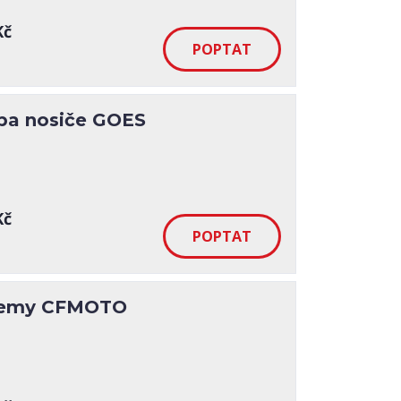
Kč
ba nosiče GOES
Kč
 lemy CFMOTO