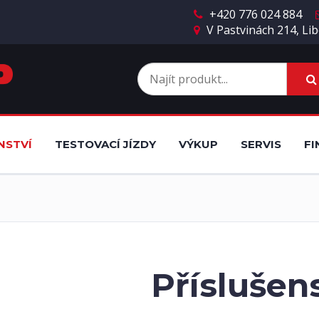
+420 776 024 884
V Pastvinách 214, Lib
NSTVÍ
TESTOVACÍ JÍZDY
VÝKUP
SERVIS
FI
Příslušen