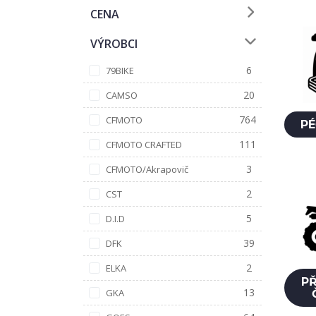
CENA
VÝROBCI
6
79BIKE
20
CAMSO
764
CFMOTO
PÉ
111
CFMOTO CRAFTED
3
CFMOTO/Akrapovič
2
CST
5
D.I.D
39
DFK
2
ELKA
PŘ
13
GKA