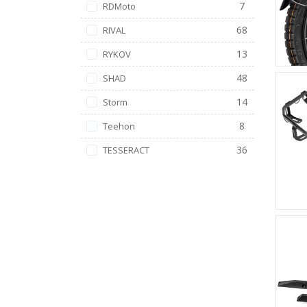
7
RDMoto
68
RIVAL
13
RYKOV
48
SHAD
14
Storm
8
Teehon
36
TESSERACT