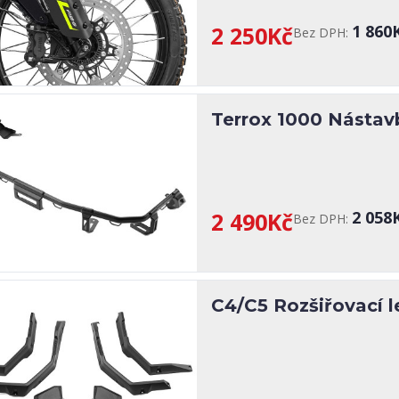
2 250Kč
1 860
Bez DPH:
Terrox 1000 Nástav
2 490Kč
2 058
Bez DPH:
C4/C5 Rozšiřovací