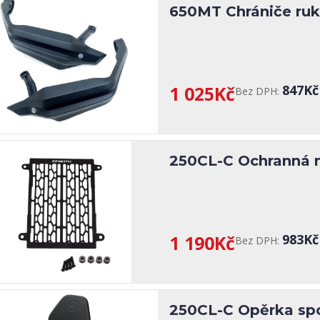
650MT Chrániče ruk
1 025Kč
847Kč
Bez DPH:
250CL-C Ochranná m
1 190Kč
983Kč
Bez DPH:
250CL-C Opěrka sp