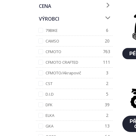
CENA
VÝROBCI
6
79BIKE
20
CAMSO
763
CFMOTO
PÉ
111
CFMOTO CRAFTED
3
CFMOTO/Akrapovič
2
CST
5
D.I.D
39
DFK
2
ELKA
PŘ
13
GKA