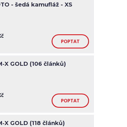
O - šedá kamufláž - XS
Kč
M‑X GOLD (106 článků)
Kč
M‑X GOLD (118 článků)