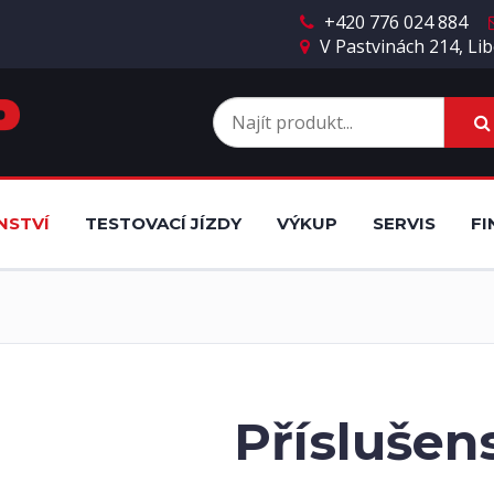
+420 776 024 884
V Pastvinách 214, Lib
NSTVÍ
TESTOVACÍ JÍZDY
VÝKUP
SERVIS
FI
Příslušen