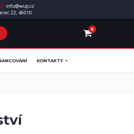
info@wup.cz
erec 22, 46010
0
NANCOVÁNÍ
KONTAKTY
ství