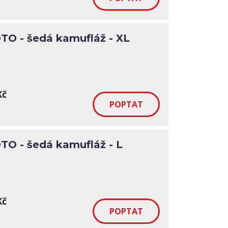
O - šedá kamufláž - XL
Kč
O - šedá kamufláž - L
Kč