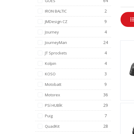
64
GOES
2
IRON BALTIC
9
JMDesign CZ
4
Journey
24
JourneyMan
4
JT Sprockets
4
Kolpin
3
KOSO
9
Motobatt
36
Motorex
29
PSí HUBÍK
7
Puig
28
QuadKit