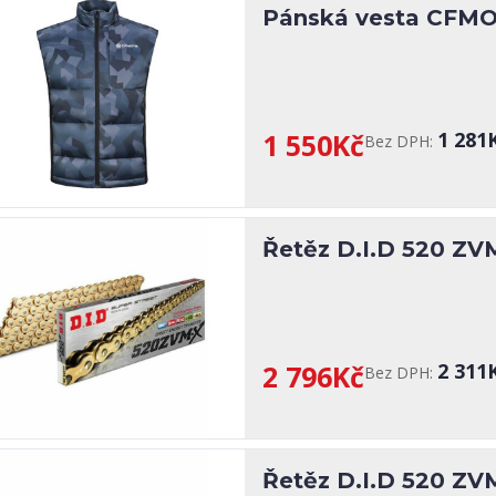
Pánská vesta CFMOT
1 550Kč
1 281
Bez DPH:
Řetěz D.I.D 520 ZV
2 796Kč
2 311
Bez DPH:
Řetěz D.I.D 520 ZV