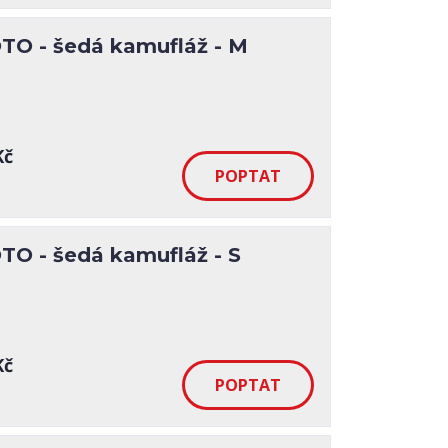
TO - šedá kamufláž - M
Kč
O - šedá kamufláž - S
Kč