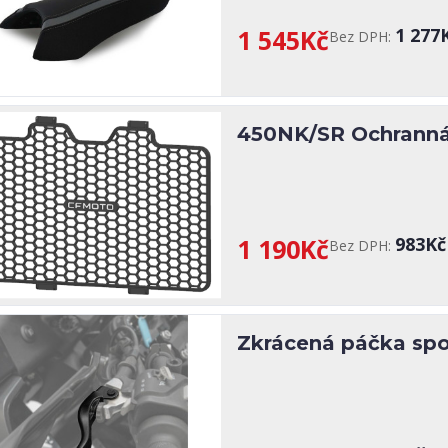
1 545Kč
1 277
Bez DPH:
450NK/SR Ochranná
1 190Kč
983Kč
Bez DPH:
Zkrácená páčka spo