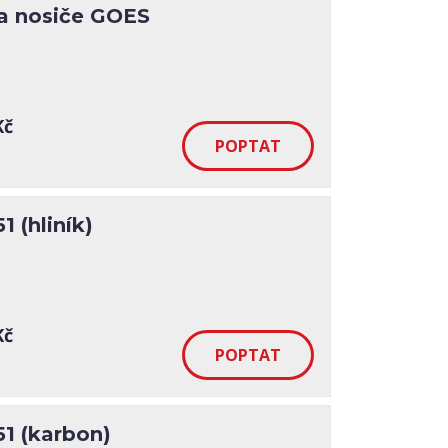
a nosiče GOES
Kč
 (hliník)
Kč
1 (karbon)