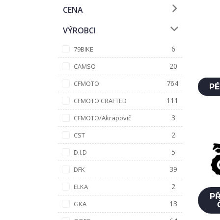
CENA
VÝROBCI
6
79BIKE
20
CAMSO
764
CFMOTO
PÉ
111
CFMOTO CRAFTED
3
CFMOTO/Akrapovič
2
CST
5
D.I.D
39
DFK
2
ELKA
PŘ
13
GKA