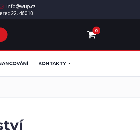
info@wup.cz
erec 22, 46010
0
NANCOVÁNÍ
KONTAKTY
ství