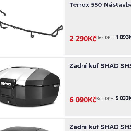
Terrox 550 Nástavb
2 290Kč
1 893
Bez DPH:
Zadní kuf SHAD SH51
6 090Kč
5 033
Bez DPH:
Zadní kuf SHAD SH5