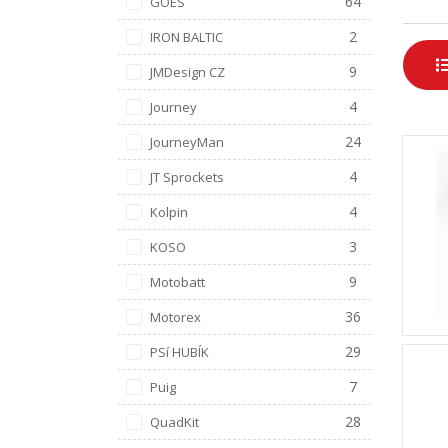
64
GOES
2
IRON BALTIC
9
JMDesign CZ
4
Journey
24
JourneyMan
4
JT Sprockets
4
Kolpin
3
KOSO
9
Motobatt
36
Motorex
29
PSí HUBÍK
7
Puig
28
QuadKit