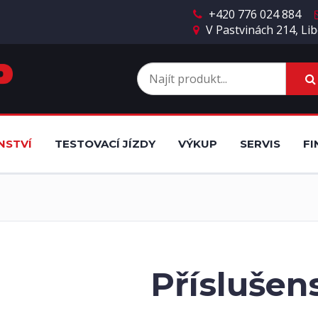
+420 776 024 884
V Pastvinách 214, Lib
NSTVÍ
TESTOVACÍ JÍZDY
VÝKUP
SERVIS
FI
Příslušen