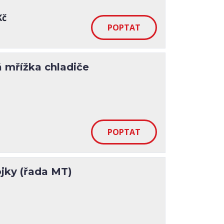
Kč
 mřížka chladiče
jky (řada MT)