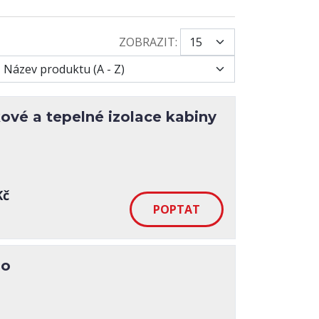
ZOBRAZIT:
vé a tepelné izolace kabiny
Kč
lo