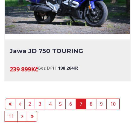
Jawa JD 750 TOURING
239 899Kč
Bez DPH:
198 264Kč
2
3
4
5
6
7
8
9
10
11