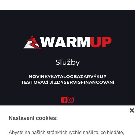
Služby
NOVINKY
KATALOG
BAZAR
VÝKUP
TESTOVACÍ JÍZDY
SERVIS
FINANCOVÁNÍ
❌
Kontakt
Nastavení cookies:
+420 776 024 884
info@wup.cz
Abyste na našich stránkách rychle našli to, co hledáte,