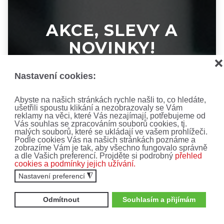
AKCE, SLEVY A
NOVINKY!
❌
Nastavení cookies:
Nenechte si ujít ty nejnovější nabídky a akce.
Přihlaste se k odběru newsletteru.
Abyste na našich stránkách rychle našli to, co hledáte,
ušetřili spoustu klikání a nezobrazovaly se Vám
reklamy na věci, které Vás nezajímají, potřebujeme od
Vás souhlas se zpracováním souborů cookies, tj.
malých souborů, které se ukládají ve vašem prohlížeči.
Zajímají mne:
Podle cookies Vás na našich stránkách poznáme a
zobrazíme Vám je tak, aby všechno fungovalo správně
Čtyřkolky
Motocykly
a dle Vašich preferencí. Projděte si podrobný
přehled
cookies a podmínky jejich užívání.
Vyplněním formuláře souhlasíte se
zpracováním
Nastavení preferencí
◮
osobních údajů
.
Odmítnout
Souhlasím a přijímám
ODEBÍRAT