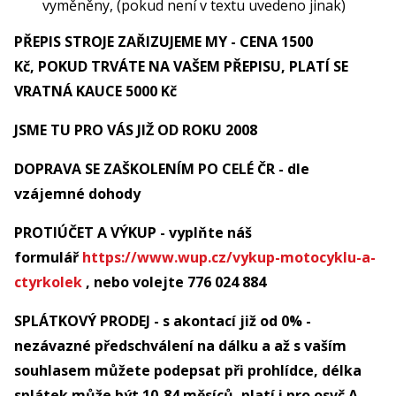
vyměněny, (pokud není v textu uvedeno jinak)
PŘEPIS STROJE ZAŘIZUJEME MY - CENA 1500
Kč, POKUD TRVÁTE NA VAŠEM PŘEPISU, PLATÍ SE
VRATNÁ KAUCE 5000 Kč
JSME TU PRO VÁS JIŽ OD ROKU 2008
DOPRAVA SE ZAŠKOLENÍM PO CELÉ ČR - dle
vzájemné dohody
PROTIÚČET A VÝKUP - vyplňte náš
formulář
https://www.wup.cz/vykup-motocyklu-a-
ctyrkolek
, nebo volejte 776 024 884
SPLÁTKOVÝ PRODEJ - s akontací již od 0% -
nezávazné předschválení na dálku a až s vaším
souhlasem můžete podepsat při prohlídce, délka
splátek může být 10-84 měsíců, platí i pro osvč A