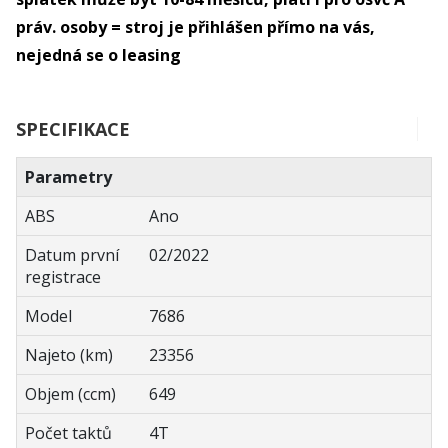
práv. osoby = stroj je přihlášen přímo na vás,
nejedná se o leasing
SPECIFIKACE
Parametry
ABS
Ano
Datum první
02/2022
registrace
Model
7686
Najeto (km)
23356
Objem (ccm)
649
Počet taktů
4T