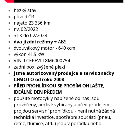
hezký stav
původ ČR
najeto 23 356 km
r.v. 02/2022
STK do 02/2028
dva jízdní režimy
+ ABS
dvouválcový motor - 649 ccm
výkon 41.5 kW
VIN: LCEPEVLL8M6000754
zadní box, zvýšené plexi
jsme autorizovaný prodejce a servis značky
CFMOTO od roku 2008
PŘED PROHLÍDKOU SE PROSÍM OHLAŠTE,
IDEÁLNĚ DEN PŘEDEM
použité motocykly nabízené od nás jsou
prověřeny, pečlivě vybírány a před prodejem
projdou servisní prohlídkou - není nutná žádná
technická investice, spotřební součásti (pneu,
řetěz, tlumiče, atd...) jsou v pořádku nebo