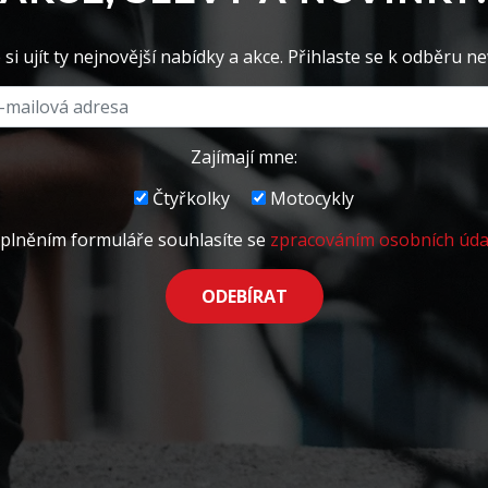
si ujít ty nejnovější nabídky a akce. Přihlaste se k odběru ne
Zajímají mne:
Čtyřkolky
Motocykly
plněním formuláře souhlasíte se
zpracováním osobních úda
ODEBÍRAT