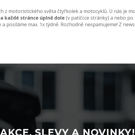
ch z motoristického světa čtyřkolek a motocyklů. U nás je mo
a každé stránce úplně dole
(v patičcce stránky) a nebo po 
 a posíláme max. 1x týdně. Rozhodně nespamujeme! Z newslet
AKCE, SLEVY A NOVINKY!