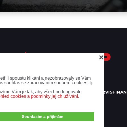
❌
Služby
šetřili spoustu klikání a nezobrazovaly se Vám
ás souhlas se zpracováním souborů cookies, tj.
zíme Vám je tak, aby všechno fungovalo
KY
KATALOG
BAZAR
VÝKUP
TESTOVACÍ JÍZDY
SERVIS
FINAN
ehled cookies a podmínky jejich užívání.
Souhlasím a přijímám
Kontakt