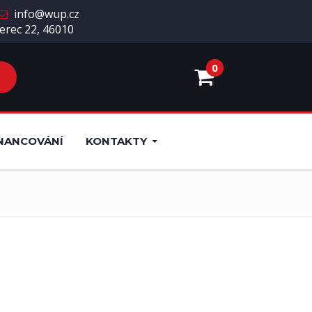
info@wup.cz
erec 22, 46010
0
NANCOVÁNÍ
KONTAKTY