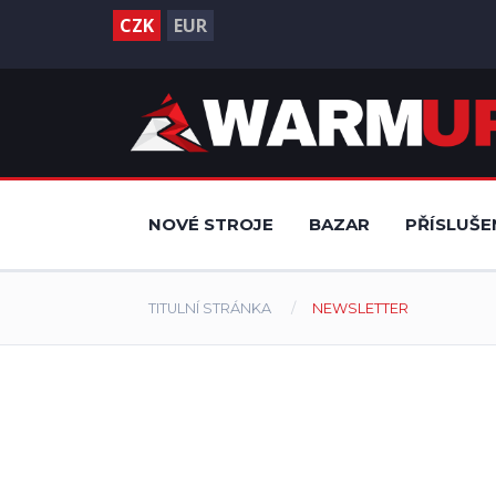
CZK
EUR
NOVÉ STROJE
BAZAR
PŘÍSLUŠE
TITULNÍ STRÁNKA
NEWSLETTER