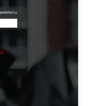
wsletteru.
jů
.