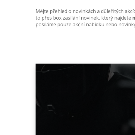
Mějte přehled o novinkách a důležitých akcí
to přes box zasílání novinek, který najdete
n
posíláme pouze akční nabídku nebo novinky