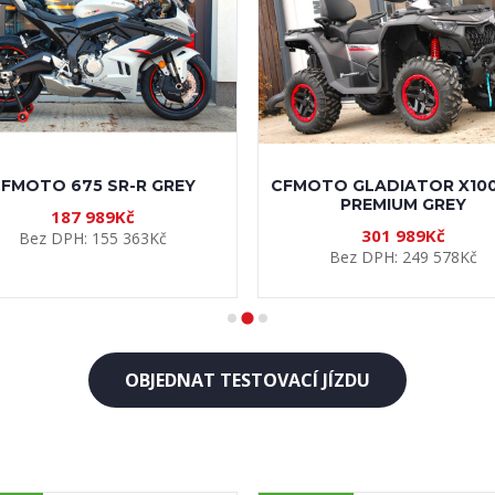
nka!
Novinka!
CFMOTO 250 CL-C
CFMOTO 1000MT-X TOUR
99 989Kč
275 989Kč
Bez DPH: 82 636Kč
Bez DPH: 228 090Kč