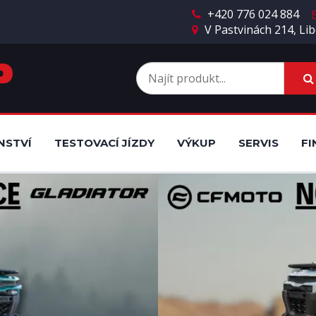
+420 776 024 884
V Pastvinách 214, Lib
BRAZIT NABÍDKU
NSTVÍ
TESTOVACÍ JÍZDY
VÝKUP
SERVIS
FI
Testovací jízdy
Protiúčet a výku