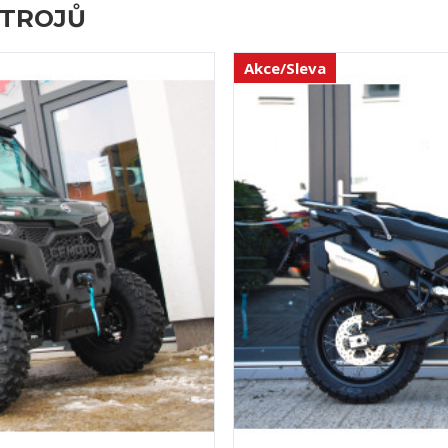
GHLAND
CFM
Kč
B
KATALOG
BAZAR