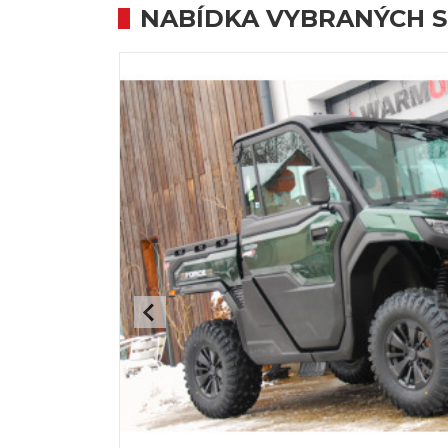
CFMOTO U10 PRO HI
640 989Kč
Bez DPH: 529 743
NOVINKY