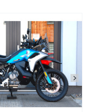
OTO 800MT-X BLUE
229 989Kč
ez DPH: 190 074Kč