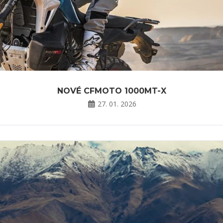
 ENFIELD – DALŠÍ ZNAČKA, KTEROU VĚRNĚ ZASTU
31. 10. 2025