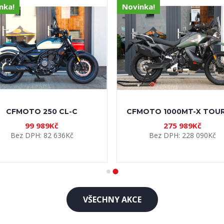
VŠECHNY AKCE
STROJŮ
Akce/Sleva