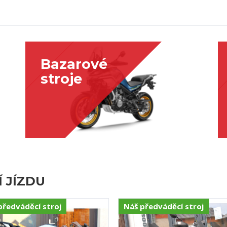
předváděcí stroj
Náš předváděcí stroj
FMOTO 675 SR-R GREY
CFMOTO GLADIATOR X100
PREMIUM GREY
187 989Kč
301 989Kč
Bez DPH: 155 363Kč
Bez DPH: 249 578Kč
OBJEDNAT TESTOVACÍ JÍZDU