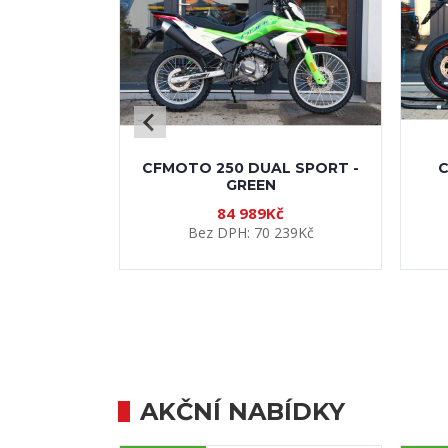
AKČNÍ NABÍDKY
j
Novinka!
Novi
L SPORT -
CFMOTO GLADIATOR C4 G4
150 990Kč
č
Bez DPH: 124 785Kč
239Kč