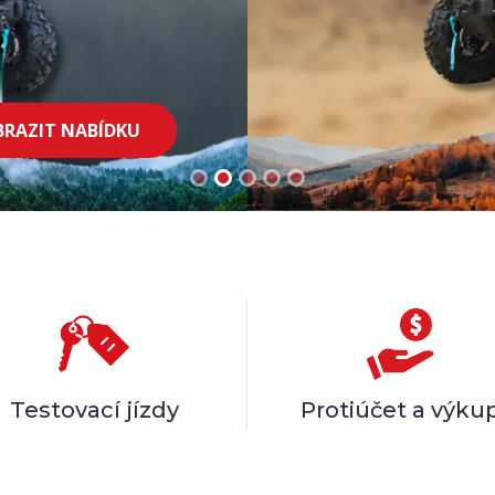
Bazarové
stroje
 JÍZDU