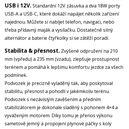
USB i 12V.
Standardní 12V zásuvka a dva 18W porty
USB-A a USB-C, které dokáží napájet několik zařízení
najednou. Můžete si nabíjet telefon, navigaci, nebo
třeba přídavný maják a vysílačku. Dostatečně silný
alternátor a baterie čtyřkolky si se zátěží poradí.
Stabilita & přesnost.
Zvýšené odpružení na 210
mm (vpředu) a 235 mm (vzadu), zlepšuje prostupnost
terénem a pomáhá k lepšímu komfortu jezdce za všech
podmínek.
Podvozek je precizně vyladěný tak, aby poskytoval
stabilitu, přesnost a pohodlí v jakémkoliv terénu.
Podvozek s nezávislým zavěšením a předním
stabilizátorem je dokonale sladěný s pohonem 4×4 a
vyváženým motorem. Díky tomu je přenos výkonu
sametově jemný a propojení plynové páčky s koly