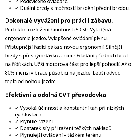
✓ Podsvícené ovladače.
✓ Duální brzdy s možností brzdění přední brzdou.
Dokonalé vyvážení pro práci i zábavu.
Perfektní rozložení hmotnosti 50:50. Vyladěná
ergonomie jezdce. Vylepšené ovládání plynu.
Přístupnější řadící páka s novou ergonomií. Silnější
brzdy s přesným dávkováním. Ovládání předních brzd
na řídítkách. Užší motorová část pro lepší pohodlí. Až o
80% menší vibrace působící na jezdce. Lepší odvod
tepla od nohou jezdce.
Efektivní a odolná CVT převodovka
✓ Vysoká účinnost a konstantní tah při nízkých
rychlostech
✓ Plynulé řazení
✓ Dostatek síly při tažení těžkých nákladů
✓ Plynulejší ovládání v těžkém terénu