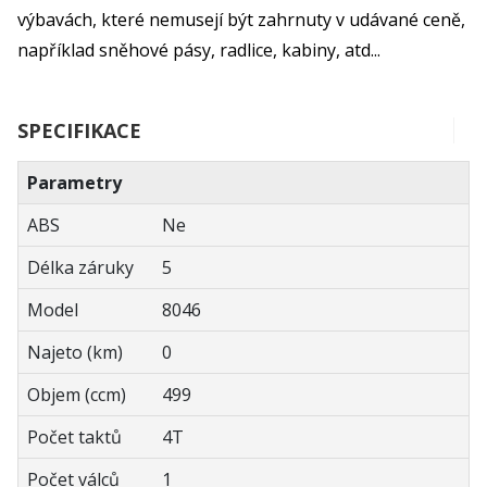
výbavách, které nemusejí být zahrnuty v udávané ceně,
například sněhové pásy, radlice, kabiny, atd...
SPECIFIKACE
Parametry
ABS
Ne
Délka záruky
5
Model
8046
Najeto (km)
0
Objem (ccm)
499
Počet taktů
4T
Počet válců
1