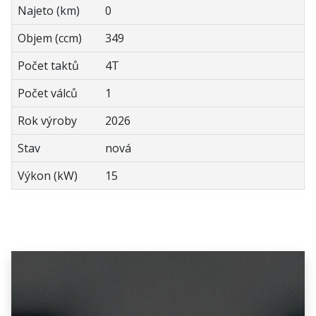
Najeto (km)
0
Objem (ccm)
349
Počet taktů
4T
Počet válců
1
Rok výroby
2026
Stav
nová
Výkon (kW)
15