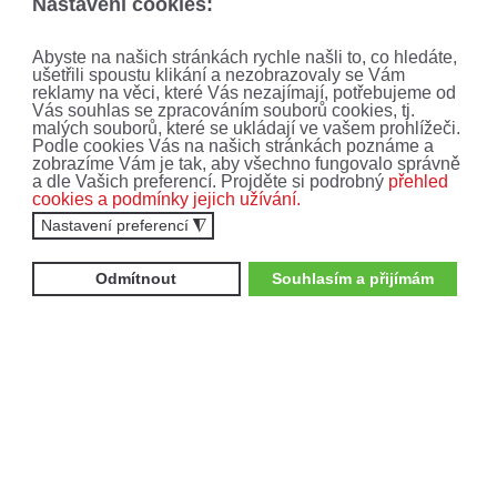
Nastavení cookies:
AKCE, SLEVY A
Abyste na našich stránkách rychle našli to, co hledáte,
ušetřili spoustu klikání a nezobrazovaly se Vám
reklamy na věci, které Vás nezajímají, potřebujeme od
NOVINKY!
Vás souhlas se zpracováním souborů cookies, tj.
malých souborů, které se ukládají ve vašem prohlížeči.
Podle cookies Vás na našich stránkách poznáme a
zobrazíme Vám je tak, aby všechno fungovalo správně
Nenechte si ujít ty nejnovější nabídky a akce.
a dle Vašich preferencí. Projděte si podrobný
přehled
Přihlaste se k odběru newsletteru.
cookies a podmínky jejich užívání.
Nastavení preferencí
◮
Odmítnout
Souhlasím a přijímám
Zajímají mne:
Čtyřkolky
Motocykly
Vyplněním formuláře souhlasíte se
zpracováním
osobních údajů
.
ODEBÍRAT