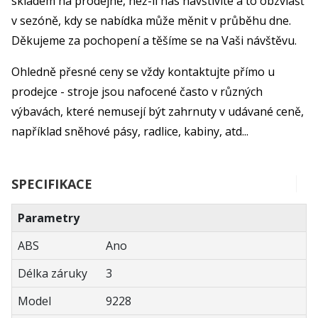
skladem na prodejně, než-li nás navštívíte a to obzvlášť
v sezóně, kdy se nabídka může měnit v průběhu dne.
Děkujeme za pochopení a těšíme se na Vaši návštěvu.
Ohledně přesné ceny se vždy kontaktujte přímo u
prodejce - stroje jsou nafocené často v různých
výbavách, které nemusejí být zahrnuty v udávané ceně,
například sněhové pásy, radlice, kabiny, atd...
SPECIFIKACE
Parametry
ABS
Ano
Délka záruky
3
Model
9228