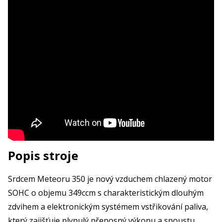
Popis stroje
Srdcem Meteoru 350 je nový vzduchem chlazený motor
SOHC o objemu 349ccm s charakteristickým dlouhým
zdvihem a elektronickým systémem vstřikování paliva,
který zajišťuje plynulý přenosný výkonu a spoustu