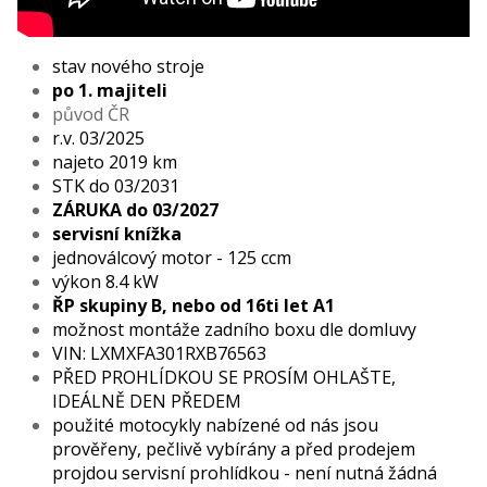
stav nového stroje
po 1. majiteli
původ ČR
r.v. 03/2025
najeto 2019 km
STK do 03/2031
ZÁRUKA do 03/2027
servisní knížka
jednoválcový motor - 125 ccm
výkon 8.4 kW
ŘP skupiny B, nebo od 16ti let A1
možnost montáže zadního boxu dle domluvy
VIN: LXMXFA301RXB76563
PŘED PROHLÍDKOU SE PROSÍM OHLAŠTE,
IDEÁLNĚ DEN PŘEDEM
použité motocykly nabízené od nás jsou
prověřeny, pečlivě vybírány a před prodejem
projdou servisní prohlídkou - není nutná žádná