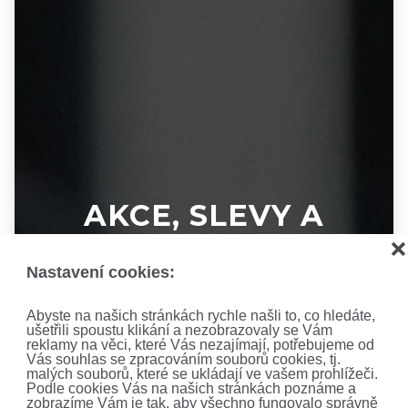
AKCE, SLEVY A
NOVINKY!
❌
Nastavení cookies:
Nenechte si ujít ty nejnovější nabídky a akce.
Abyste na našich stránkách rychle našli to, co hledáte,
Přihlaste se k odběru newsletteru.
ušetřili spoustu klikání a nezobrazovaly se Vám
reklamy na věci, které Vás nezajímají, potřebujeme od
Vás souhlas se zpracováním souborů cookies, tj.
malých souborů, které se ukládají ve vašem prohlížeči.
Podle cookies Vás na našich stránkách poznáme a
zobrazíme Vám je tak, aby všechno fungovalo správně
Zajímají mne: