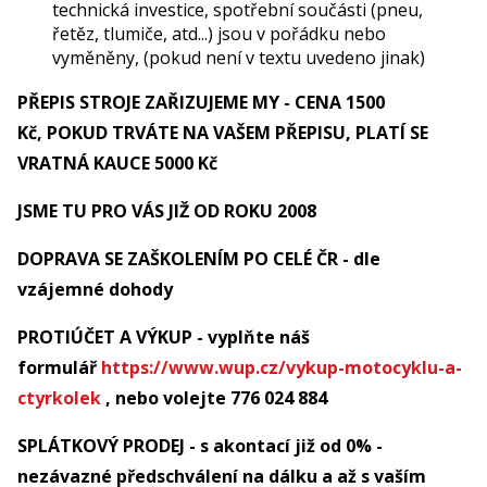
technická investice, spotřební součásti (pneu,
řetěz, tlumiče, atd...) jsou v pořádku nebo
vyměněny, (pokud není v textu uvedeno jinak)
PŘEPIS STROJE ZAŘIZUJEME MY - CENA 1500
Kč, POKUD TRVÁTE NA VAŠEM PŘEPISU, PLATÍ SE
VRATNÁ KAUCE 5000 Kč
JSME TU PRO VÁS JIŽ OD ROKU 2008
DOPRAVA SE ZAŠKOLENÍM PO CELÉ ČR - dle
vzájemné dohody
PROTIÚČET A VÝKUP - vyplňte náš
formulář
https://www.wup.cz/vykup-motocyklu-a-
ctyrkolek
, nebo volejte 776 024 884
SPLÁTKOVÝ PRODEJ - s akontací již od 0% -
nezávazné předschválení na dálku a až s vaším