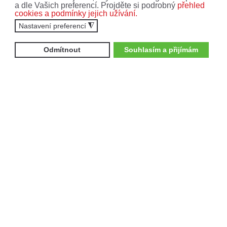
a dle Vašich preferencí. Projděte si podrobný
přehled
cookies a podmínky jejich užívání.
Čtyřkolky
Motocykly
Nastavení preferencí
◮
Vyplněním formuláře souhlasíte se
zpracováním
osobních údajů
.
Odmítnout
Souhlasím a přijímám
ODEBÍRAT