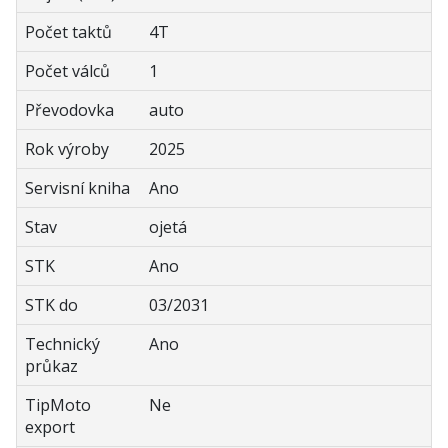
Počet taktů
4T
Počet válců
1
Převodovka
auto
Rok výroby
2025
Servisní kniha
Ano
Stav
ojetá
STK
Ano
STK do
03/2031
Technický
Ano
průkaz
TipMoto
Ne
export