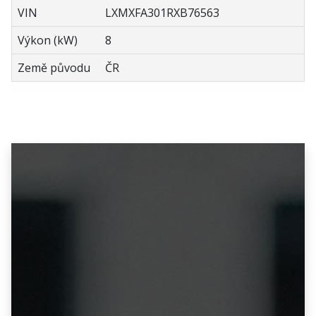
VIN
LXMXFA301RXB76563
Výkon (kW)
8
Země původu
ČR