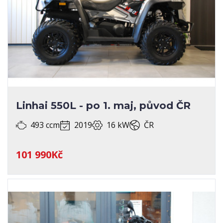
Linhai 550L - po 1. maj, původ ČR
493 ccm
2019
16 kW
ČR
101 990Kč