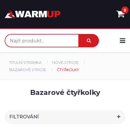
0
TITULNÍ STRÁNKA
NOVÉ STROJE
BAZAROVÉ STROJE
ČTYŘKOLKY
Bazarové čtyřkolky
FILTROVÁNÍ
HLEDAT