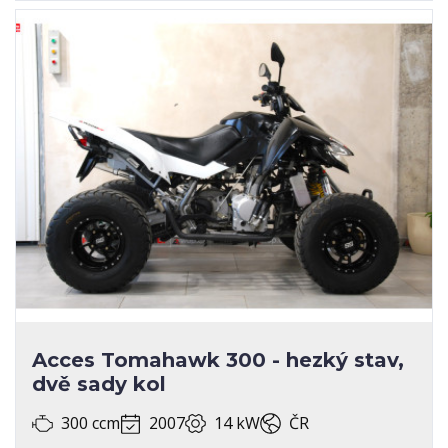
Acces Tomahawk 300 - hezký stav,
dvě sady kol
300 ccm
2007
14 kW
ČR