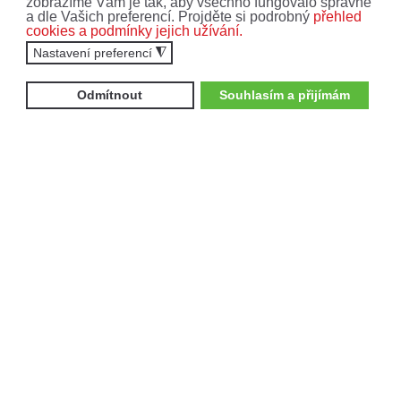
zobrazíme Vám je tak, aby všechno fungovalo správně
osobních údajů
.
a dle Vašich preferencí. Projděte si podrobný
přehled
cookies a podmínky jejich užívání.
Nastavení preferencí
◮
ODEBÍRAT
Odmítnout
Souhlasím a přijímám