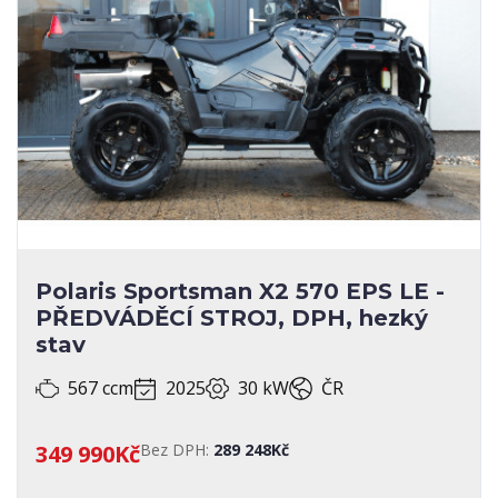
Polaris Sportsman X2 570 EPS LE -
PŘEDVÁDĚCÍ STROJ, DPH, hezký
stav
567 ccm
2025
30 kW
ČR
349 990Kč
Bez DPH:
289 248Kč