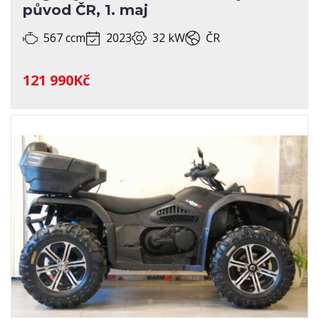
původ ČR, 1. maj
STAV
567 ccm
2023
32 kW
ČR
STK
121 990Kč
TECHNICKÝ PRŮKAZ
ZEMĚ PŮVODU