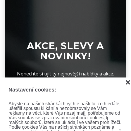
AKCE, SLEVY A
NOVINKY!
Nenechte si ujít ty nejnovější nabídky a akce.
Přihlaste se k odběru newsletteru.
❌
Nastavení cookies:
Abyste na našich stránkách rychle našli to, co hledáte,
Zajímají mne:
ušetřili spoustu klikání a nezobrazovaly se Vám
reklamy na věci, které Vás nezajímají, potřebujeme od
Čtyřkolky
Motocykly
Vás souhlas se zpracováním souborů cookies, tj.
malých souborů, které se ukládají ve vašem prohlížeči.
Podle cookies Vás na našich stránkách poznáme a
Vyplněním formuláře souhlasíte se
zpracováním