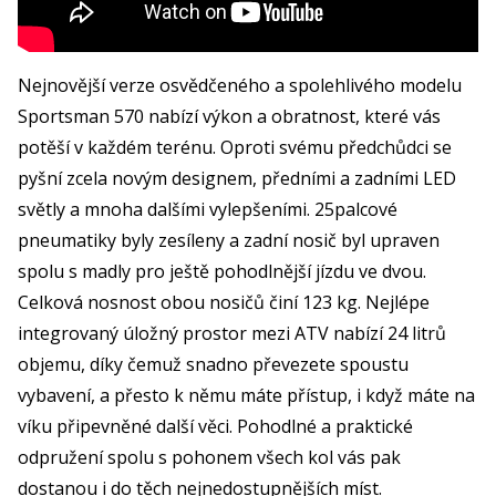
Nejnovější verze osvědčeného a spolehlivého modelu
Sportsman 570 nabízí výkon a obratnost, které vás
potěší v každém terénu. Oproti svému předchůdci se
pyšní zcela novým designem, předními a zadními LED
světly a mnoha dalšími vylepšeními. 25palcové
pneumatiky byly zesíleny a zadní nosič byl upraven
spolu s madly pro ještě pohodlnější jízdu ve dvou.
Celková nosnost obou nosičů činí 123 kg. Nejlépe
integrovaný úložný prostor mezi ATV nabízí 24 litrů
objemu, díky čemuž snadno převezete spoustu
vybavení, a přesto k němu máte přístup, i když máte na
víku připevněné další věci. Pohodlné a praktické
odpružení spolu s pohonem všech kol vás pak
dostanou i do těch nejnedostupnějších míst.