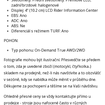
Světlomety: Přední světlomety: Prémiové LED,
zadní/brzdové: halogenové
Displej: 4" (10.2 cm) LCD Rider Information Center
EBS: Ano
ADC: Ano
ABS: Ne
Diferenciál s režimem TURF: Ano
POHON:
Typ pohonu: On-Demand True AWD/2WD
Fotografie mohou být ilustrační. Přesvedčte se předem
o tom, zda je uvedené zboží (motocykl, čtyřkolka..)
skladem na prodejně, než-li nás navštívíte a to obzvlášť
v sezóně, kdy se nabídka může měnit v průběhu dne.
Děkujeme za pochopení a těšíme se na Vaši návštěvu.
Ohledně přesné ceny se vždy kontaktujte přímo u
prodejce - stroje jsou nafocené často v různých