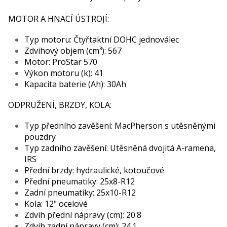
MOTOR A HNACÍ ÚSTROJÍ:
Typ motoru: Čtyřtaktní DOHC jednoválec
Zdvihový objem (cm³): 567
Motor: ProStar 570
Výkon motoru (k): 41
Kapacita baterie (Ah): 30Ah
ODPRUŽENÍ, BRZDY, KOLA:
Typ předního zavěšení: MacPherson s utěsněnými
pouzdry
Typ zadního zavěšení: Utěsněná dvojitá A-ramena,
IRS
Přední brzdy: hydraulické, kotoučové
Přední pneumatiky: 25x8-R12
Zadní pneumatiky: 25x10-R12
Kola: 12" ocelové
Zdvih přední nápravy (cm): 20.8
Zdvih zadní nápravy (cm): 24.1