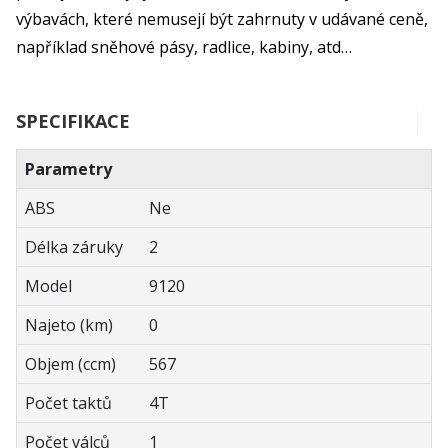
výbavách, které nemusejí být zahrnuty v udávané ceně,
například sněhové pásy, radlice, kabiny, atd…
SPECIFIKACE
Parametry
ABS
Ne
Délka záruky
2
Model
9120
Najeto (km)
0
Objem (ccm)
567
Počet taktů
4T
Počet válců
1