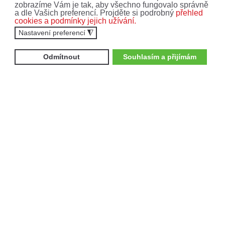
zobrazíme Vám je tak, aby všechno fungovalo správně
NOVINKY!
a dle Vašich preferencí. Projděte si podrobný
přehled
cookies a podmínky jejich užívání.
Nastavení preferencí
◮
Nenechte si ujít ty nejnovější nabídky a akce.
Přihlaste se k odběru newsletteru.
Odmítnout
Souhlasím a přijímám
Zajímají mne:
Čtyřkolky
Motocykly
Vyplněním formuláře souhlasíte se
zpracováním
osobních údajů
.
ODEBÍRAT