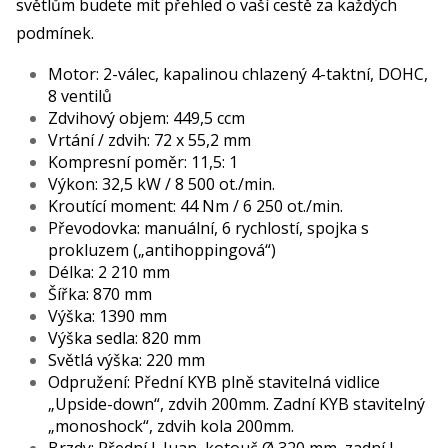
světlům budete mít přehled o vaší cestě za každých
podmínek.
Motor: 2-válec, kapalinou chlazený 4-taktní, DOHC,
8 ventilů
Zdvihový objem: 449,5 ccm
Vrtání / zdvih: 72 x 55,2 mm
Kompresní poměr: 11,5: 1
Výkon: 32,5 kW / 8 500 ot./min.
Kroutící moment: 44 Nm / 6 250 ot./min.
Převodovka: manuální, 6 rychlostí, spojka s
prokluzem („antihoppingová“)
Délka: 2 210 mm
Šířka: 870 mm
Výška: 1390 mm
Výška sedla: 820 mm
Světlá výška: 220 mm
Odpružení: Přední KYB plně stavitelná vidlice
„Upside-down“, zdvih 200mm. Zadní KYB stavitelný
„monoshock“, zdvih kola 200mm.