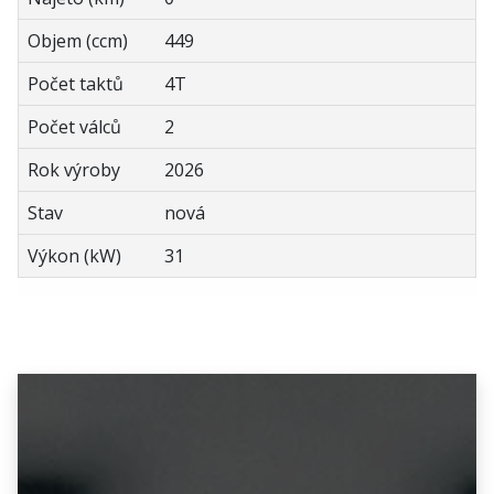
Objem (ccm)
449
Počet taktů
4T
Počet válců
2
Rok výroby
2026
Stav
nová
Výkon (kW)
31