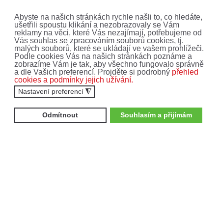
Abyste na našich stránkách rychle našli to, co hledáte,
ušetřili spoustu klikání a nezobrazovaly se Vám
reklamy na věci, které Vás nezajímají, potřebujeme od
Vás souhlas se zpracováním souborů cookies, tj.
malých souborů, které se ukládají ve vašem prohlížeči.
Podle cookies Vás na našich stránkách poznáme a
AKCE, SLEVY A
zobrazíme Vám je tak, aby všechno fungovalo správně
a dle Vašich preferencí. Projděte si podrobný
přehled
NOVINKY!
cookies a podmínky jejich užívání.
Nastavení preferencí
◮
Nenechte si ujít ty nejnovější nabídky a akce.
Odmítnout
Souhlasím a přijímám
Přihlaste se k odběru newsletteru.
Zajímají mne:
Čtyřkolky
Motocykly
Vyplněním formuláře souhlasíte se
zpracováním
osobních údajů
.