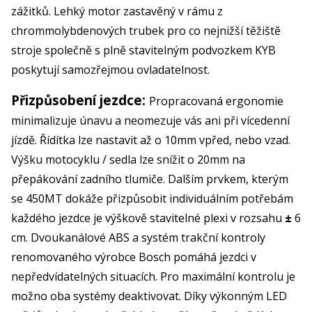
zážitků. Lehký motor zastavěný v rámu z
chrommolybdenových trubek pro co nejnižší těžiště
stroje společně s plně stavitelným podvozkem KYB
poskytují samozřejmou ovladatelnost.
Přizpůsobení jezdce:
Propracovaná ergonomie
minimalizuje únavu a neomezuje vás ani při vícedenní
jízdě. Řídítka lze nastavit až o 10mm vpřed, nebo vzad.
Výšku motocyklu / sedla lze snížit o 20mm na
přepákování zadního tlumiče. Dalším prvkem, kterým
se 450MT dokáže přizpůsobit individuálním potřebám
každého jezdce je výškově stavitelné plexi v rozsahu
±
6
cm. Dvoukanálové ABS a systém trakční kontroly
renomovaného výrobce Bosch pomáhá jezdci v
nepředvídatelných situacích. Pro maximální kontrolu je
možno oba systémy deaktivovat. Díky výkonným LED