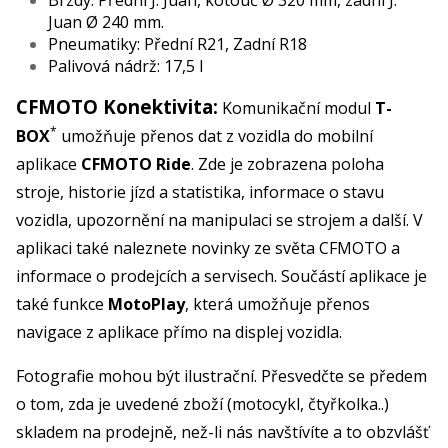
Brzdy: Přední J. Juan, kotouč Ø 320 mm, zadní J.
Juan Ø 240 mm.
Pneumatiky: Přední R21, Zadní R18
Palivová nádrž: 17,5 l
CFMOTO Konektivita:
Komunikační modul
T-
*
BOX
umožňuje přenos dat z vozidla do mobilní
aplikace
CFMOTO Ride
. Zde je zobrazena poloha
stroje, historie jízd a statistika, informace o stavu
vozidla, upozornění na manipulaci se strojem a další. V
aplikaci také naleznete novinky ze světa CFMOTO a
informace o prodejcích a servisech. Součástí aplikace je
také funkce
MotoPlay
, která umožňuje přenos
navigace z aplikace přímo na displej vozidla.
Fotografie mohou být ilustrační. Přesvedčte se předem
o tom, zda je uvedené zboží (motocykl, čtyřkolka..)
skladem na prodejně, než-li nás navštívíte a to obzvlášť