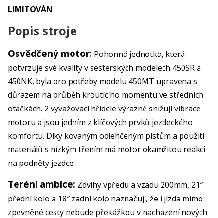
LIMITOVÁN
Popis stroje
Osvědčený motor:
Pohonná jednotka, která
potvrzuje své kvality v sesterských modelech 450SR a
450NK, byla pro potřeby modelu 450MT upravena s
důrazem na průběh kroutícího momentu ve středních
otáčkách. 2 vyvažovací hřídele výrazně snižují vibrace
motoru a jsou jedním z klíčových prvků jezdeckého
komfortu. Díky kovaným odlehčeným pístům a použití
materiálů s nízkým třením má motor okamžitou reakci
na podněty jezdce.
Teréní ambice:
Zdvihy vpředu a vzadu 200mm, 21″
přední kolo a 18″ zadní kolo naznačují, že i jízda mimo
zpevněné cesty nebude překážkou v nacházení nových