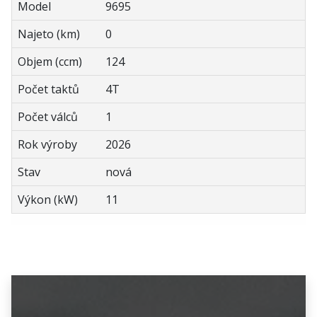
Model
9695
Najeto (km)
0
Objem (ccm)
124
Počet taktů
4T
Počet válců
1
Rok výroby
2026
Stav
nová
Výkon (kW)
11