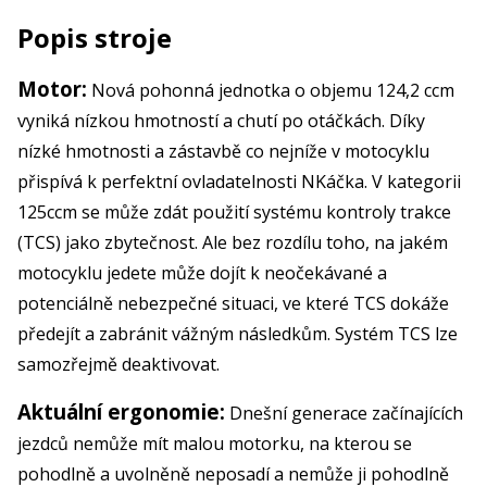
Popis stroje
Motor:
Nová pohonná jednotka o objemu 124,2 ccm
vyniká nízkou hmotností a chutí po otáčkách. Díky
nízké hmotnosti a zástavbě co nejníže v motocyklu
přispívá k perfektní ovladatelnosti NKáčka. V kategorii
125ccm se může zdát použití systému kontroly trakce
(TCS) jako zbytečnost. Ale bez rozdílu toho, na jakém
motocyklu jedete může dojít k neočekávané a
potenciálně nebezpečné situaci, ve které TCS dokáže
předejít a zabránit vážným následkům. Systém TCS lze
samozřejmě deaktivovat.
Aktuální ergonomie:
Dnešní generace začínajících
jezdců nemůže mít malou motorku, na kterou se
pohodlně a uvolněně neposadí a nemůže ji pohodlně