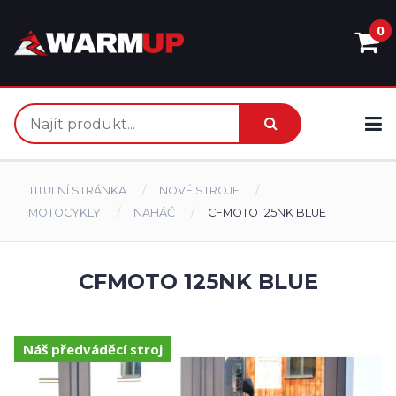
0
TITULNÍ STRÁNKA
NOVÉ STROJE
MOTOCYKLY
NAHÁČ
CFMOTO 125NK BLUE
CFMOTO 125NK BLUE
Náš předváděcí stroj