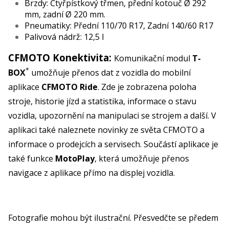
Brzdy: Čtyřpístkový třmen, přední kotouč Ø 292
mm, zadní Ø 220 mm.
Pneumatiky: Přední 110/70 R17, Zadní 140/60 R17
Palivová nádrž: 12,5 l
CFMOTO Konektivita:
Komunikační modul
T-
*
BOX
umožňuje přenos dat z vozidla do mobilní
aplikace
CFMOTO Ride
. Zde je zobrazena poloha
stroje, historie jízd a statistika, informace o stavu
vozidla, upozornění na manipulaci se strojem a další. V
aplikaci také naleznete novinky ze světa CFMOTO a
informace o prodejcích a servisech. Součástí aplikace je
také funkce
MotoPlay
, která umožňuje přenos
navigace z aplikace přímo na displej vozidla.
Fotografie mohou být ilustrační. Přesvedčte se předem