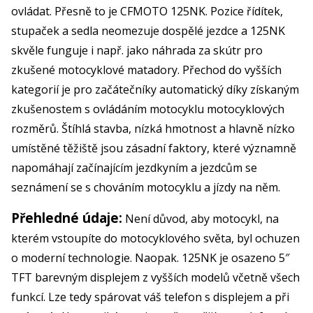
ovládat. Přesně to je CFMOTO 125NK. Pozice řídítek,
stupaček a sedla neomezuje dospělé jezdce a 125NK
skvěle funguje i např. jako náhrada za skútr pro
zkušené motocyklové matadory. Přechod do vyšších
kategorií je pro začátečníky automatický díky získaným
zkušenostem s ovládáním motocyklu motocyklových
rozměrů. Štíhlá stavba, nízká hmotnost a hlavně nízko
umístěné těžiště jsou zásadní faktory, které významně
napomáhají začínajícím jezdkyním a jezdcům se
seznámení se s chováním motocyklu a jízdy na něm.
Přehledné údaje:
Není důvod, aby motocykl, na
kterém vstoupíte do motocyklového světa, byl ochuzen
o moderní technologie. Naopak. 125NK je osazeno 5″
TFT barevným displejem z vyšších modelů včetně všech
funkcí. Lze tedy spárovat váš telefon s displejem a při