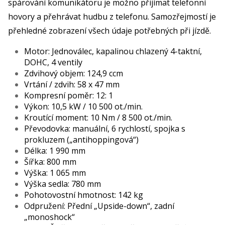
spárování komunikátoru je možno přijímat telefonní
hovory a přehrávat hudbu z telefonu. Samozřejmostí je
přehledné zobrazení všech údaje potřebných při jízdě.
Motor: Jednoválec, kapalinou chlazený 4-taktní,
DOHC, 4 ventily
Zdvihový objem: 124,9 ccm
Vrtání / zdvih: 58 x 47 mm
Kompresní poměr: 12: 1
Výkon: 10,5 kW / 10 500 ot./min.
Kroutící moment: 10 Nm / 8 500 ot./min.
Převodovka: manuální, 6 rychlostí, spojka s
prokluzem („antihoppingová“)
Délka: 1 990 mm
Šířka: 800 mm
Výška: 1 065 mm
Výška sedla: 780 mm
Pohotovostní hmotnost: 142 kg
Odpružení: Přední „Upside-down“, zadní
„monoshock“