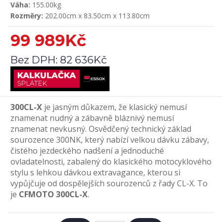
Váha:
155.00kg
Rozměry:
202.00cm x 83.50cm x 113.80cm
99 989Kč
Bez DPH:
82 636Kč
300CL-X
je jasným důkazem, že klasický nemusí
znamenat nudný a zábavně bláznivý nemusí
znamenat nevkusný. Osvědčený technický základ
sourozence 300NK, který nabízí velkou dávku zábavy,
čistého jezdeckého nadšení a jednoduché
ovladatelnosti, zabalený do klasického motocyklového
stylu s lehkou dávkou extravagance, kterou si
vypůjčuje od dospělejších sourozenců z řady CL-X. To
je
CFMOTO 300CL-X
.