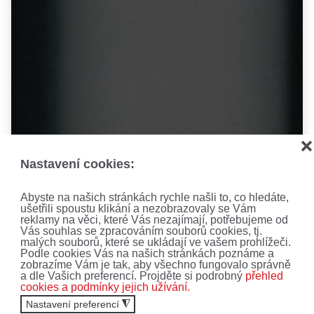
❌
Nastavení cookies:
Abyste na našich stránkách rychle našli to, co hledáte,
ušetřili spoustu klikání a nezobrazovaly se Vám
reklamy na věci, které Vás nezajímají, potřebujeme od
AKCE, SLEVY A
Vás souhlas se zpracováním souborů cookies, tj.
malých souborů, které se ukládají ve vašem prohlížeči.
Podle cookies Vás na našich stránkách poznáme a
NOVINKY!
zobrazíme Vám je tak, aby všechno fungovalo správně
a dle Vašich preferencí. Projděte si podrobný
přehled
cookies a podmínky jejich užívání.
Nenechte si ujít ty nejnovější nabídky a akce.
Nastavení preferencí
◮