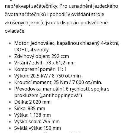
nepřekvapí začátečníky. Pro usnadnění jezdeckého
života začátečníků i pohodlí v ovládání stroje
zkušených jezdců, jsou k dispozici podsvětlené
ovladače.
Motor: Jednoválec, kapalinou chlazený 4-taktní,
DOHC, 4 ventily
Zdvihový objem: 292 ccm
Vrtání / zdvih: 78 x 61,2 mm
Kompresní poměr: 11: 1
Výkon: 20,5 kW / 8 750 ot./min.
Kroutící moment: 25 Nm / 7 000 ot./min.
Převodovka: manuální, 6 rychlostí, spojka s
prokluzem („antihoppingová“)
Délka: 2 020 mm
Šířka: 835 mm
Výška: 1 138 mm
Výška sedla: 795 mm
Světlá výška: 150 mm