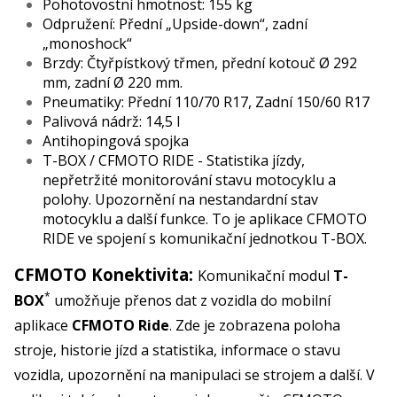
Pohotovostní hmotnost: 155 kg
Odpružení: Přední „Upside-down“, zadní
„monoshock“
Brzdy: Čtyřpístkový třmen, přední kotouč Ø 292
mm, zadní Ø 220 mm.
Pneumatiky: Přední 110/70 R17, Zadní 150/60 R17
Palivová nádrž: 14,5 l
Antihopingová spojka
T-BOX / CFMOTO RIDE - Statistika jízdy,
nepřetržité monitorování stavu motocyklu a
polohy. Upozornění na nestandardní stav
motocyklu a další funkce. To je aplikace CFMOTO
RIDE ve spojení s komunikační jednotkou T-BOX.
CFMOTO Konektivita:
Komunikační modul
T-
*
BOX
umožňuje přenos dat z vozidla do mobilní
aplikace
CFMOTO Ride
. Zde je zobrazena poloha
stroje, historie jízd a statistika, informace o stavu
vozidla, upozornění na manipulaci se strojem a další. V