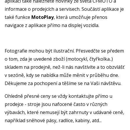
aplikaci také naleznete novinky ze světa CFMOTO a
informace o prodejcích a servisech. Součástí aplikace je
také funkce
MotoPlay
, která umožňuje přenos
navigace z aplikace přímo na displej vozidla.
Fotografie mohou být ilustrační. Přesvedčte se předem
o tom, zda je uvedené zboží (motocykl, čtyřkolka..)
skladem na prodejně, než-li nás navštívíte a to obzvlášť
v sezóně, kdy se nabídka může měnit v průběhu dne.
Děkujeme za pochopení a těšíme se na Vaši návštěvu.
Ohledně přesné ceny se vždy kontaktujte přímo u
prodejce - stroje jsou nafocené často v různých
výbavách, které nemusejí být zahrnuty v udávané ceně,
například sněhové pásy, radlice, kabiny, atd...