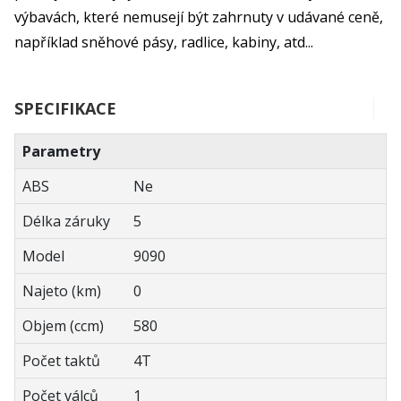
výbavách, které nemusejí být zahrnuty v udávané ceně,
například sněhové pásy, radlice, kabiny, atd...
SPECIFIKACE
Parametry
ABS
Ne
Délka záruky
5
Model
9090
Najeto (km)
0
Objem (ccm)
580
Počet taktů
4T
Počet válců
1