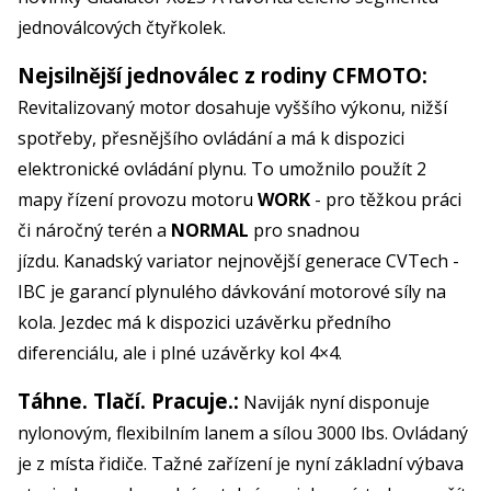
jednoválcových čtyřkolek.
Nejsilnější jednoválec z rodiny CFMOTO:
Revitalizovaný motor dosahuje vyššího výkonu, nižší
spotřeby, přesnějšího ovládání a má k dispozici
elektronické ovládání plynu. To umožnilo použít 2
mapy řízení provozu motoru
WORK
- pro těžkou práci
či náročný terén a
NORMAL
pro snadnou
jízdu. Kanadský variator nejnovější generace CVTech -
IBC je garancí plynulého dávkování motorové síly na
kola. Jezdec má k dispozici uzávěrku předního
diferenciálu, ale i plné uzávěrky kol 4×4.
Táhne. Tlačí. Pracuje.:
Naviják nyní disponuje
nylonovým, flexibilním lanem a sílou 3000 lbs. Ovládaný
je z místa řidiče. Tažné zařízení je nyní základní výbava