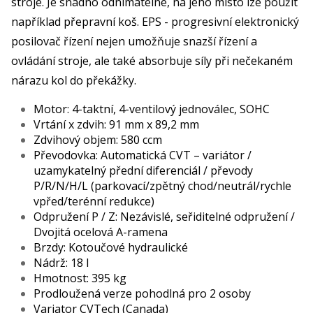
stroje. Je snadno odnímatelné, na jeho místo lze použít
například přepravní koš. EPS - progresivní elektronický
posilovač řízení nejen umožňuje snazší řízení a
ovládání stroje, ale také absorbuje síly při nečekaném
nárazu kol do překážky.
Motor: 4-taktní, 4-ventilový jednoválec, SOHC
Vrtání x zdvih: 91 mm x 89,2 mm
Zdvihový objem: 580 ccm
Převodovka: Automatická CVT – variátor /
uzamykatelný přední diferenciál / převody
P/R/N/H/L (parkovací/zpětný chod/neutrál/rychle
vpřed/terénní redukce)
Odpružení P / Z: Nezávislé, seřiditelné odpružení /
Dvojitá ocelová A-ramena
Brzdy: Kotoučové hydraulické
Nádrž: 18 l
Hmotnost: 395 kg
Prodloužená verze pohodlná pro 2 osoby
Variator CVTech (Canada)