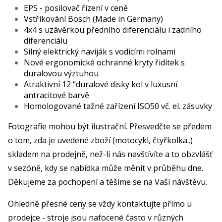
EPS - posilovač řízení v ceně
Vstřikování Bosch (Made in Germany)
4x4 s uzávěrkou předního diferenciálu i zadního
diferenciálu
Silný elektrický naviják s vodicími rolnami
Nové ergonomické ochranné kryty řidítek s
duralovou výztuhou
Atraktivní 12 “duralové disky kol v luxusní
antracitové barvě
Homologované tažné zařízení ISO50 vč. el. zásuvky
Fotografie mohou být ilustrační. Přesvedčte se předem
o tom, zda je uvedené zboží (motocykl, čtyřkolka..)
skladem na prodejně, než-li nás navštívíte a to obzvlášť
v sezóně, kdy se nabídka může měnit v průběhu dne.
Děkujeme za pochopení a těšíme se na Vaši návštěvu.
Ohledně přesné ceny se vždy kontaktujte přímo u
prodejce - stroje jsou nafocené často v různých