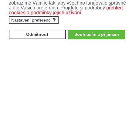
zobrazíme Vám je tak, aby všechno fungovalo správně
NOVINKY!
a dle Vašich preferencí. Projděte si podrobný
přehled
cookies a podmínky jejich užívání.
Nastavení preferencí
◮
Nenechte si ujít ty nejnovější nabídky a akce.
Přihlaste se k odběru newsletteru.
Odmítnout
Souhlasím a přijímám
Zajímají mne:
Čtyřkolky
Motocykly
Vyplněním formuláře souhlasíte se
zpracováním
osobních údajů
.
ODEBÍRAT