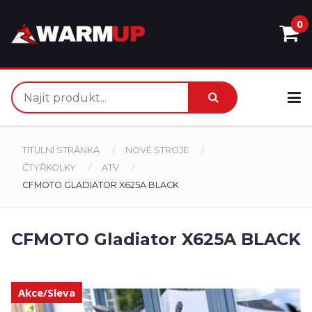
0
TITULNÍ STRÁNKA
NOVÉ STROJE
ČTYŘKOLKY
ATV
CFMOTO GLADIATOR X625A BLACK
CFMOTO Gladiator X625A BLACK
Akce/Sleva