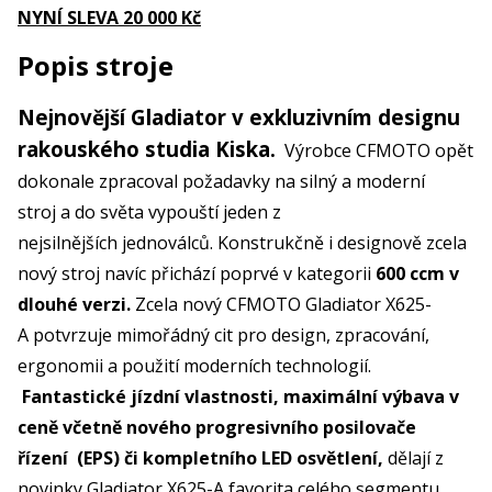
NYNÍ SLEVA 20 000 Kč
Popis stroje
Nejnovější Gladiator v exkluzivním designu
rakouského studia Kiska.
Výrobce CFMOTO opět
dokonale zpracoval požadavky na silný a moderní
stroj a do světa vypouští jeden z
nejsilnějších jednoválců. Konstrukčně i designově zcela
nový stroj navíc přichází poprvé v kategorii
600 ccm v
dlouhé verzi.
Zcela nový CFMOTO Gladiator X625-
A potvrzuje mimořádný cit pro design, zpracování,
ergonomii a použití moderních technologií.
Fantastické jízdní vlastnosti, maximální výbava v
ceně včetně nového progresivního posilovače
řízení (EPS) či kompletního LED osvětlení,
dělají z
novinky Gladiator X625-A favorita celého segmentu