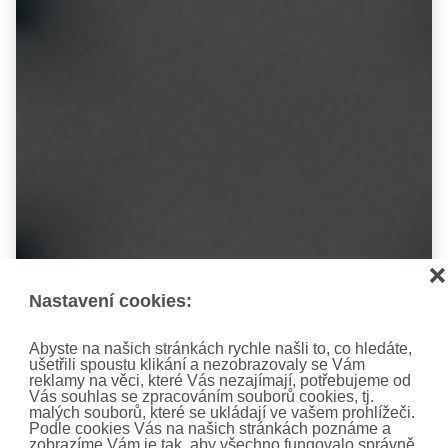
❌
Nastavení cookies:
Abyste na našich stránkách rychle našli to, co hledáte,
ušetřili spoustu klikání a nezobrazovaly se Vám
reklamy na věci, které Vás nezajímají, potřebujeme od
Vás souhlas se zpracováním souborů cookies, tj.
malých souborů, které se ukládají ve vašem prohlížeči.
Podle cookies Vás na našich stránkách poznáme a
zobrazíme Vám je tak, aby všechno fungovalo správně