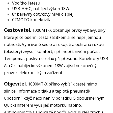
Vodítko řetězu
USB-A + C, nabíjecí výkon 18W.
8″ barevný dotykový MMI displej
CFMOTO konektivita
Cestovatel.
1000MT-X obsahuje prvky výbavy, díky
které je celodenní cesta zážitkem a ne nepříjemnou
nutností. Vyhřívané sedlo a rukojeti a ochrana rukou
(blastery) zvyšují komfort, i při nepříznivém počasí.
Tempomat poskytne relax při přesunu. Konektory USB
A a C s nabíjecím výkonem 18W zajistí nekonečný
provoz elektronických zařízení.
Objevitel.
1000MT-X přímo vybízí k cestě mimo
silnice. Informace o tlaku a teplotě pneumatik
upozorní, když něco není v pořádku. S obousměrným
Quickshifterem využiješ motorku naplno.
Antihoppingová spojka tě podrží, když budeš trochu