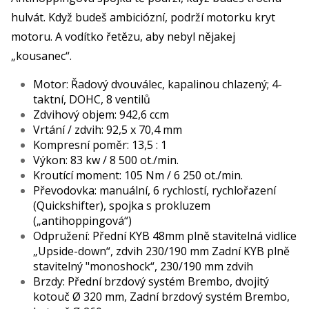
hulvát. Když budeš ambiciózní, podrží motorku kryt
motoru. A vodítko řetězu, aby nebyl nějakej
„kousanec“.
Motor: Řadový dvouválec, kapalinou chlazený; 4-
taktní, DOHC, 8 ventilů
Zdvihový objem: 942,6 ccm
Vrtání / zdvih: 92,5 x 70,4 mm
Kompresní poměr: 13,5 : 1
Výkon: 83 kw / 8 500 ot./min.
Kroutící moment: 105 Nm / 6 250 ot./min.
Převodovka: manuální, 6 rychlostí, rychlořazení
(Quickshifter), spojka s prokluzem
(„antihoppingová“)
Odpružení: Přední KYB 48mm plně stavitelná vidlice
„Upside-down“, zdvih 230/190 mm Zadní KYB plně
stavitelný "monoshock“, 230/190 mm zdvih
Brzdy: Přední brzdový systém Brembo, dvojitý
kotouč Ø 320 mm, Zadní brzdový systém Brembo,