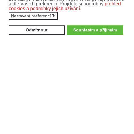
a dle Vašich preferencí. Projděte si podrobný
přehled
cookies a podmínky jejich užívání.
Nastavení preferencí
◮
Odmítnout
Souhlasím a přijímám
AKCE, SLEVY A