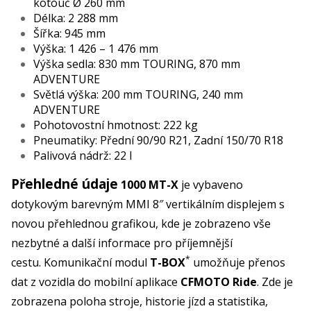
kotouč Ø 260 mm
Délka: 2 288 mm
Šířka: 945 mm
Výška: 1 426 – 1 476 mm
Výška sedla: 830 mm TOURING, 870 mm
ADVENTURE
Světlá výška: 200 mm TOURING, 240 mm
ADVENTURE
Pohotovostní hmotnost: 222 kg
Pneumatiky: Přední 90/90 R21, Zadní 150/70 R18
Palivová nádrž: 22 l
Přehledné údaje
1000 MT-X
je vybaveno
dotykovým barevným MMI 8″ vertikálním displejem s
novou přehlednou grafikou, kde je zobrazeno vše
nezbytné a další informace pro příjemnější
*
cestu. Komunikační modul
T-BOX
umožňuje přenos
dat z vozidla do mobilní aplikace
CFMOTO Ride
. Zde je
zobrazena poloha stroje, historie jízd a statistika,