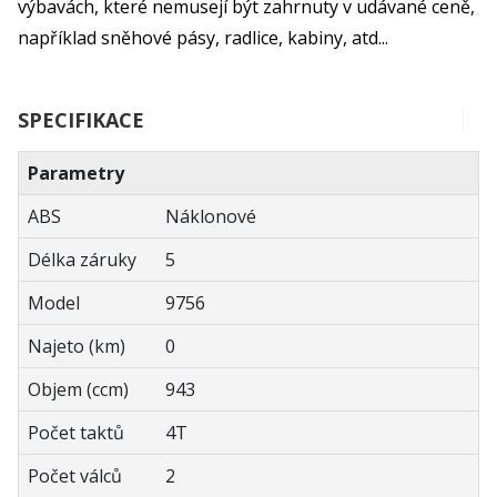
výbavách, které nemusejí být zahrnuty v udávané ceně,
například sněhové pásy, radlice, kabiny, atd...
SPECIFIKACE
Parametry
ABS
Náklonové
Délka záruky
5
Model
9756
Najeto (km)
0
Objem (ccm)
943
Počet taktů
4T
Počet válců
2