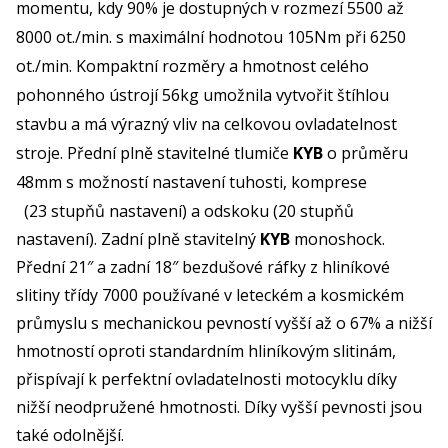
momentu, kdy 90% je dostupných v rozmezí 5500 až
8000 ot./min. s maximální hodnotou 105Nm při 6250
ot./min. Kompaktní rozměry a hmotnost celého
pohonného ústrojí 56kg umožnila vytvořit štíhlou
stavbu a má výrazný vliv na celkovou ovladatelnost
stroje. Přední plně stavitelné tlumiče
KYB
o průměru
48mm s možností nastavení tuhosti, komprese
(23 stupňů nastavení) a odskoku (20 stupňů
nastavení). Zadní plně stavitelný
KYB
monoshock.
Přední 21″ a zadní 18″ bezdušové ráfky z hliníkové
slitiny třídy 7000 používané v leteckém a kosmickém
průmyslu s mechanickou pevností vyšší až o 67% a nižší
hmotností oproti standardním hliníkovým slitinám,
přispívají k perfektní ovladatelnosti motocyklu díky
nižší neodpružené hmotnosti. Díky vyšší pevnosti jsou
také odolnější.