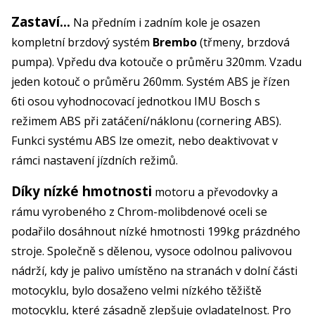
Zastaví...
Na předním i zadním kole je osazen
kompletní brzdový systém
Brembo
(třmeny, brzdová
pumpa). Vpředu dva kotouče o průměru 320mm. Vzadu
jeden kotouč o průměru 260mm.
Systém ABS je řízen
6ti osou vyhodnocovací jednotkou IMU Bosch s
režimem ABS při zatáčení/náklonu (cornering ABS).
Funkci systému ABS lze omezit, nebo deaktivovat v
rámci nastavení jízdních režimů.
Díky nízké hmotnosti
motoru a převodovky a
rámu vyrobeného z Chrom-molibdenové oceli se
podařilo dosáhnout nízké hmotnosti 199kg prázdného
stroje. Společně s dělenou, vysoce odolnou palivovou
nádrží, kdy je palivo umístěno na stranách v dolní části
motocyklu, bylo dosaženo velmi nízkého těžiště
motocyklu, které zásadně zlepšuje ovladatelnost.
Pro