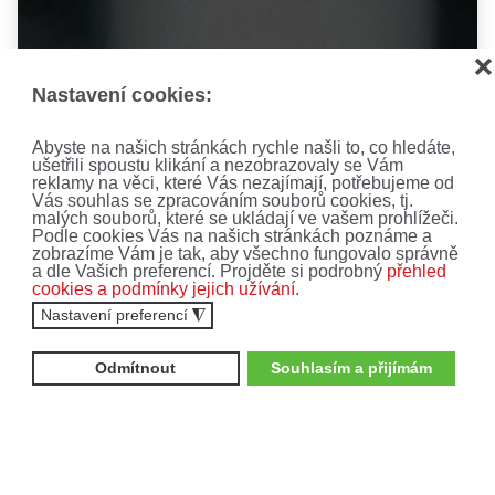
❌
AKCE, SLEVY A
Nastavení cookies:
NOVINKY!
Abyste na našich stránkách rychle našli to, co hledáte,
ušetřili spoustu klikání a nezobrazovaly se Vám
Nenechte si ujít ty nejnovější nabídky a akce.
reklamy na věci, které Vás nezajímají, potřebujeme od
Vás souhlas se zpracováním souborů cookies, tj.
Přihlaste se k odběru newsletteru.
malých souborů, které se ukládají ve vašem prohlížeči.
Podle cookies Vás na našich stránkách poznáme a
zobrazíme Vám je tak, aby všechno fungovalo správně
a dle Vašich preferencí. Projděte si podrobný
přehled
cookies a podmínky jejich užívání.
Zajímají mne:
Nastavení preferencí
◮
Čtyřkolky
Motocykly
Odmítnout
Souhlasím a přijímám
Vyplněním formuláře souhlasíte se
zpracováním
osobních údajů
.
ODEBÍRAT