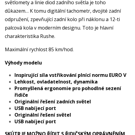
světlomety a linie diod zadního světla je toho
důkazem… K tomu digitální tachometr, dvojité zadní
odpružení, zpevňující zadní kolo při náklonu a 12-ti
palcová kola v moderním designu. Toto je hlavní
charakteristika Rushe.
Maximální rychlost 85 km/hod.
Výhody modelu
Inspirující síla vstřikování plnící normu EURO V
Lehkost, ovladatelnost, dynamika
Promyšlená ergonomie pro pohodlné sezení
řidiče
Originální řešení zadních světel
USB nabíjecí port
Originální řešení světel
USB nabíjecí port
SKÚTR JE MOŽNO ŘÍDIT S ŘIDIČSKÝM OPRÁVNĚNÍM