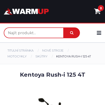
0
TITULNÍ STRÁNKA
NOVÉ STROJE
MOTOCYKLY
SKÚTRY
KENTOYA RUSH-I 125 4T
Kentoya Rush-i 125 4T