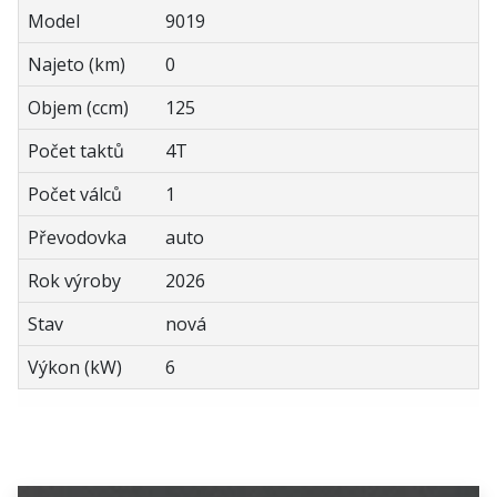
Model
9019
Najeto (km)
0
Objem (ccm)
125
Počet taktů
4T
Počet válců
1
Převodovka
auto
Rok výroby
2026
Stav
nová
Výkon (kW)
6