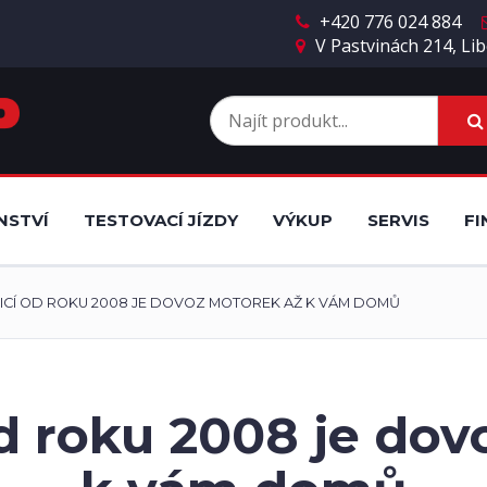
+420 776 024 884
V Pastvinách 214, Lib
NSTVÍ
TESTOVACÍ JÍZDY
VÝKUP
SERVIS
FI
DICÍ OD ROKU 2008 JE DOVOZ MOTOREK AŽ K VÁM DOMŮ
od roku 2008 je do