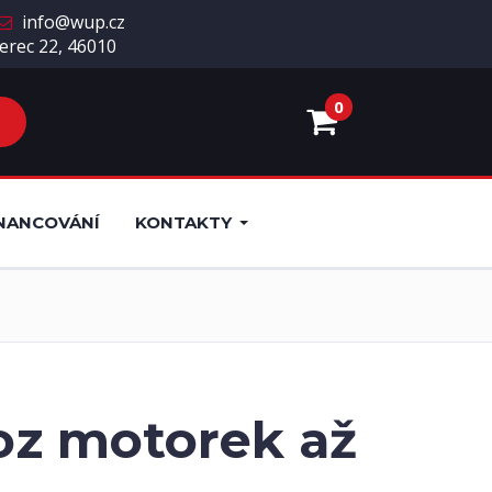
info@wup.cz
erec 22, 46010
0
NANCOVÁNÍ
KONTAKTY
voz motorek až