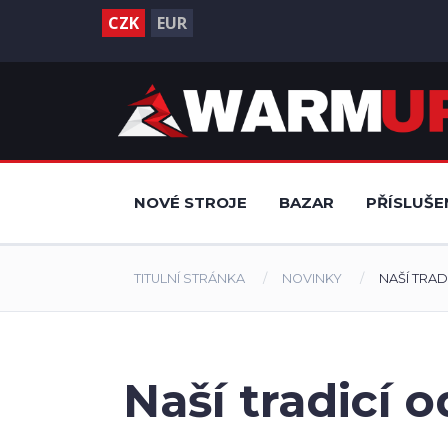
CZK
EUR
NOVÉ STROJE
BAZAR
PŘÍSLUŠE
TITULNÍ STRÁNKA
NOVINKY
NAŠÍ TRA
Naší tradicí 