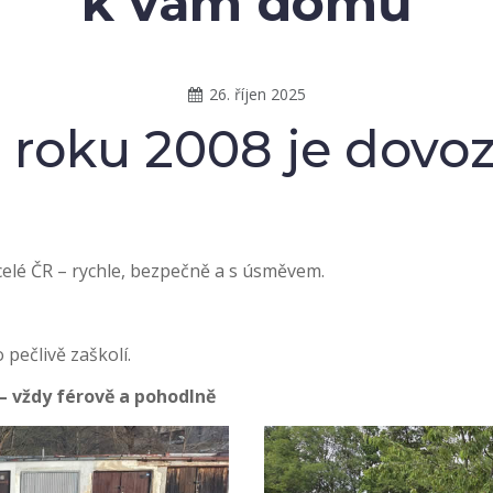
k vám domů
26. říjen 2025
d roku 2008 je dovo
lé ČR – rychle, bezpečně a s úsměvem.
pečlivě zaškolí.
– vždy férově a pohodlně