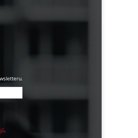
wsletteru.
jů
.