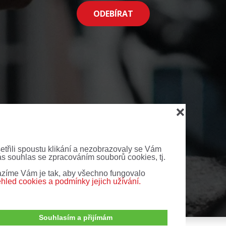
ODEBÍRAT
❌
šetřili spoustu klikání a nezobrazovaly se Vám
ás souhlas se zpracováním souborů cookies, tj.
zíme Vám je tak, aby všechno fungovalo
ehled cookies a podmínky jejich užívání.
Souhlasím a přijímám