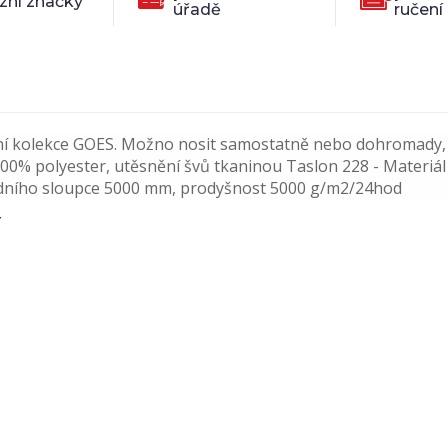
zní značky
úřadě
ručení
ální kolekce GOES. Možno nosit samostatně nebo dohromady, 
 100% polyester, utěsnění švů tkaninou Taslon 228 - Materiál
vodního sloupce 5000 mm, prodyšnost 5000 g/m2/24hod
Y