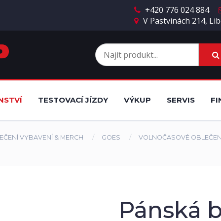
+420 776 024 884
V Pastvinách 214, Lib
NSTVÍ
TESTOVACÍ JÍZDY
VÝKUP
SERVIS
FI
EČENÍ VYBAVENÍ & MERCH
GOES
VOLNOČASOVÉ OBLEČEN
Pánská 