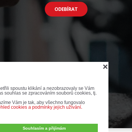
ODEBÍRAT
❌
šetřili spoustu klikání a nezobrazovaly se Vám
ás souhlas se zpracováním souborů cookies, tj.
zíme Vám je tak, aby všechno fungovalo
ehled cookies a podmínky jejich užívání.
Souhlasím a přijímám