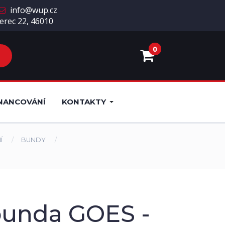
info@wup.cz
erec 22, 46010
0
NANCOVÁNÍ
KONTAKTY
Í
BUNDY
bunda GOES -