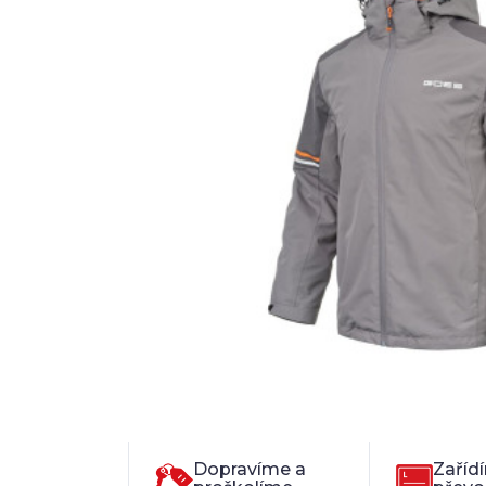
Dopravíme a
Zaříd