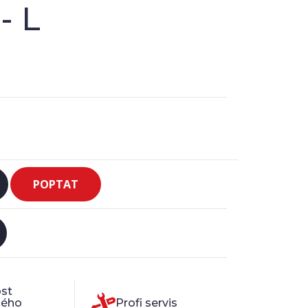
- L
POPTAT
st
ného
Profi servis