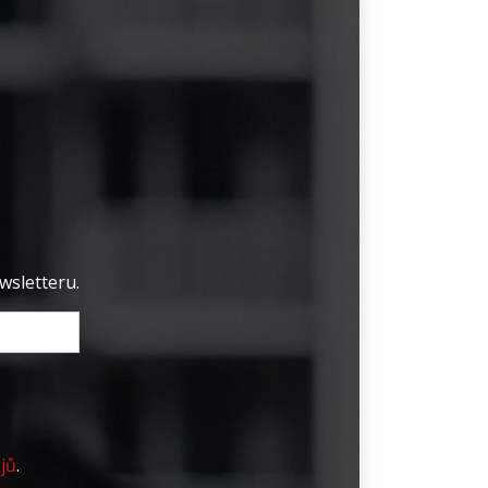
wsletteru.
jů
.