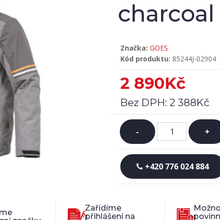
charcoal 
Značka:
GOES
Kód produktu:
85244J-02904
2 890Kč
Bez DPH:
2 388Kč
-
+
+420 776 024 884
Zařídíme
Možno
íme
přihlášení na
povin