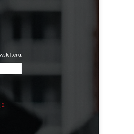
wsletteru.
jů
.