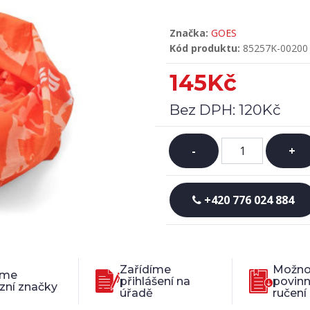
Značka:
GOES
Kód produktu:
85257K-00200
145Kč
Bez DPH:
120Kč
-
+
+420 776 024 884
Zařídíme
Možno
íme
přihlášení na
povin
zní značky
úřadě
ručení