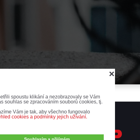
❌
šetřili spoustu klikání a nezobrazovaly se Vám
ás souhlas se zpracováním souborů cookies, tj.
zíme Vám je tak, aby všechno fungovalo
ehled cookies a podmínky jejich užívání.
Souhlasím a přijímám