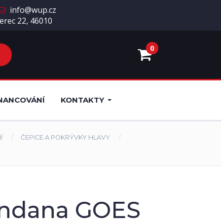
info@wup.cz
erec 22, 46010
0
NANCOVÁNÍ
KONTAKTY
Í
ČEPICE A POKRÝVKY HLAVY
andana GOES