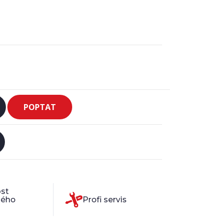
POPTAT
st
ného
Profi servis