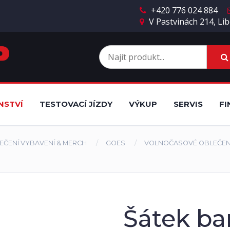
+420 776 024 884
V Pastvinách 214, Lib
NSTVÍ
TESTOVACÍ JÍZDY
VÝKUP
SERVIS
FI
EČENÍ VYBAVENÍ & MERCH
GOES
VOLNOČASOVÉ OBLEČEN
Šátek b