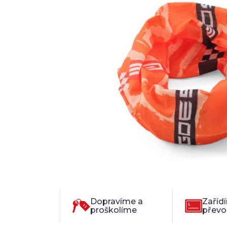
Dopravíme a
Zaříd
proškolíme
převo