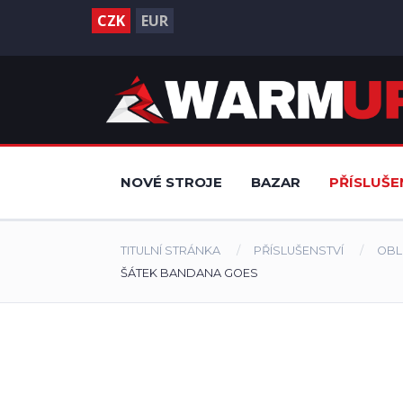
CZK
EUR
NOVÉ STROJE
BAZAR
PŘÍSLUŠE
TITULNÍ STRÁNKA
PŘÍSLUŠENSTVÍ
OBL
ŠÁTEK BANDANA GOES