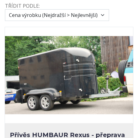
TŘÍDIT PODLE:
CENA
VÝROBCI
1
CFMOTO
MOŽNOST PRODEJE NA SPLÁTKY
STAV
STK
TECHNICKÝ PRŮKAZ
ZEMĚ PŮVODU
Přívěs HUMBAUR Rexus - přeprava