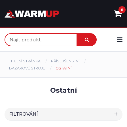
0
TITULNÍ STRÁNKA
PŘÍSLUŠENSTVÍ
BAZAROVÉ STROJE
OSTATNÍ
Ostatní
FILTROVÁNÍ
HLEDAT