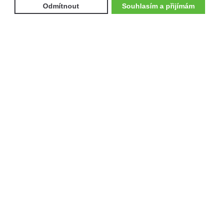
Odmítnout
Souhlasím a přijímám
Služby
NOVINKY
KATALOG
BAZAR
VÝKUP
TESTOVACÍ JÍZDY
SERVIS
FINANCOVÁNÍ