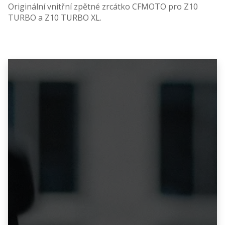
Originální vnitřní zpětné zrcátko CFMOTO pro Z10
TURBO a Z10 TURBO XL.