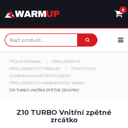
0
TITULNÍ STRÁNKA
PŘÍSLUŠENSTVÍ
PŘÍSLUŠENSTVÍ ČTYŘKOLKY
CFMOTO SSV
OCHRANA A KOMFORT POSÁDKY
PŘÍSLUŠENSTVÍ A NÁHRADNÍ DÍLY KABIN
Z10 TURBO VNITŘNÍ ZPĚTNÉ ZRCÁTKO
Z10 TURBO Vnitřní zpětné
zrcátko