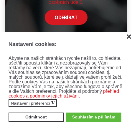
osobních údajů
.
ODEBÍRAT
❌
Nastavení cookies:
Abyste na našich stránkách rychle našli to, co hledáte,
ušetřili spoustu klikání a nezobrazovaly se Vám
reklamy na věci, které Vás nezajímají, potřebujeme od
Vás souhlas se zpracováním souborů cookies, tj.
malých souborů, které se ukládají ve vašem prohlížeči.
Podle cookies Vás na našich stránkách poznáme a
zobrazíme Vám je tak, aby všechno fungovalo správně
a dle Vašich preferencí. Projděte si podrobný
přehled
cookies a podmínky jejich užívání.
Nastavení preferencí
◮
Odmítnout
Souhlasím a přijímám