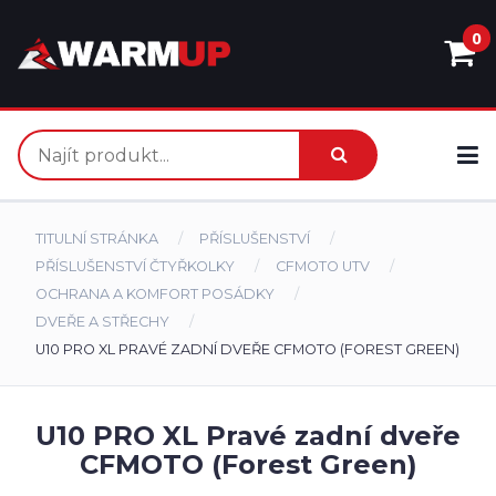
0
TITULNÍ STRÁNKA
PŘÍSLUŠENSTVÍ
PŘÍSLUŠENSTVÍ ČTYŘKOLKY
CFMOTO UTV
OCHRANA A KOMFORT POSÁDKY
DVEŘE A STŘECHY
U10 PRO XL PRAVÉ ZADNÍ DVEŘE CFMOTO (FOREST GREEN)
U10 PRO XL Pravé zadní dveře
CFMOTO (Forest Green)