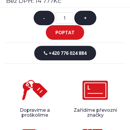
Bez DPH:
14 777Kč
-
+
POPTAT
+420 776 024 884
Dopravíme a
Zařídíme převozní
proškolíme
značky