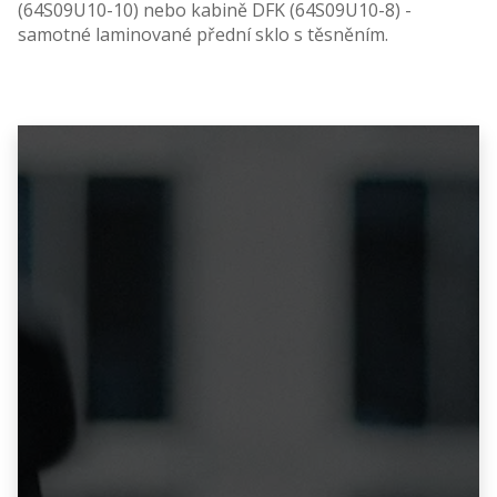
(64S09U10-10) nebo kabině DFK (64S09U10-8) -
samotné laminované přední sklo s těsněním.