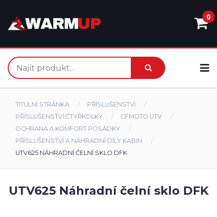
0
TITULNÍ STRÁNKA
PŘÍSLUŠENSTVÍ
PŘÍSLUŠENSTVÍ ČTYŘKOLKY
CFMOTO UTV
OCHRANA A KOMFORT POSÁDKY
PŘÍSLUŠENSTVÍ A NÁHRADNÍ DÍLY KABIN
UTV625 NÁHRADNÍ ČELNÍ SKLO DFK
UTV625 Náhradní čelní sklo DFK