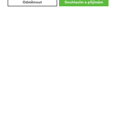
Odmítnout
Souhlasím a přijímám
Služby
NOVINKY
KATALOG
BAZAR
VÝKUP
TESTOVACÍ JÍZDY
SERVIS
FINANCOVÁNÍ