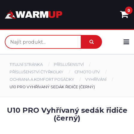
0
TITULNÍ STRÁNKA
PŘÍSLUŠENSTVÍ
PŘÍSLUŠENSTVÍ ČTYŘKOLKY
CFMOTO UTV
OCHRANA A KOMFORT POSÁDKY
VYHŘÍVÁNÍ
U10 PRO VYHŘÍVANÝ SEDÁK ŘIDIČE (ČERNÝ)
U10 PRO Vyhřívaný sedák řidiče
(černý)