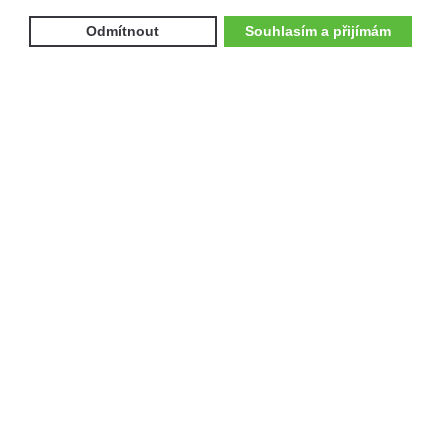
Odmítnout
Souhlasím a přijímám
Služby
NOVINKY
KATALOG
BAZAR
VÝKUP
TESTOVACÍ JÍZDY
SERVIS
FINANCOVÁNÍ