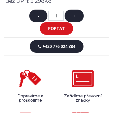
Bez DPH:
3 298Kč
-
+
POPTAT
+420 776 024 884
Dopravíme a
Zařídíme převozní
proškolíme
značky