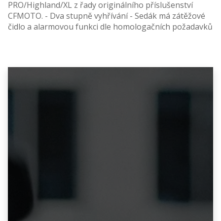
PRO/Highland/XL z řady originálního příslušenství
CFMOTO. - Dva stupně vyhřívání - Sedák má zátěžové
čidlo a alarmovou funkci dle homologačních požadavků