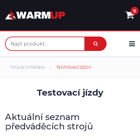
0
TITULNÍ STRÁNKA
TESTOVACÍ JÍZDY
Testovací jízdy
Aktuální seznam
předváděcích strojů