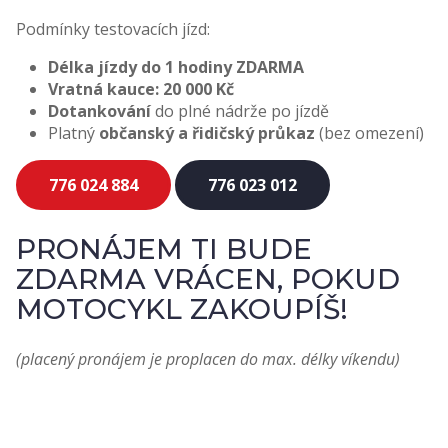
Podmínky testovacích jízd:
Délka jízdy do 1 hodiny ZDARMA
Vratná kauce: 20 000 Kč
Dotankování
do plné nádrže po jízdě
Platný
občanský a řidičský průkaz
(bez omezení)
776 024 884
776 023 012
PRONÁJEM TI BUDE
ZDARMA VRÁCEN, POKUD
MOTOCYKL ZAKOUPÍŠ!
(placený pronájem je proplacen do max. délky víkendu)