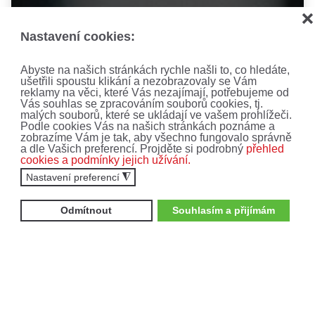
❌
Nastavení cookies:
Abyste na našich stránkách rychle našli to, co hledáte,
AKCE, SLEVY A
ušetřili spoustu klikání a nezobrazovaly se Vám
reklamy na věci, které Vás nezajímají, potřebujeme od
NOVINKY!
Vás souhlas se zpracováním souborů cookies, tj.
malých souborů, které se ukládají ve vašem prohlížeči.
Podle cookies Vás na našich stránkách poznáme a
zobrazíme Vám je tak, aby všechno fungovalo správně
a dle Vašich preferencí. Projděte si podrobný
přehled
Nenechte si ujít ty nejnovější nabídky a akce.
cookies a podmínky jejich užívání.
Přihlaste se k odběru newsletteru.
Nastavení preferencí
◮
Odmítnout
Souhlasím a přijímám
Zajímají mne:
Čtyřkolky
Motocykly
Vyplněním formuláře souhlasíte se
zpracováním
osobních údajů
.