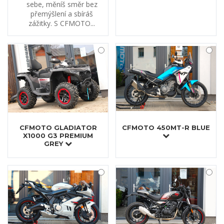
sebe, měníš směr bez
přemýšlení a sbíráš
zážitky. S CFMOTO...
CFMOTO GLADIATOR
CFMOTO 450MT-R BLUE
X1000 G3 PREMIUM
GREY