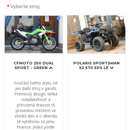
*
Vyberte stroj:
CFMOTO 250 DUAL
POLARIS SPORTSMAN
SPORT - GREEN
X2 570 EPS LE
Součást tvého stylu, ne
jen další stroj v garáži.
Prémiový design, lehká
ovladatelnost a
přirozená dravost tě
provedou městem ve
všední den a o víkendu
tě vytáhnou za jeho
hranice. Jedeš podle