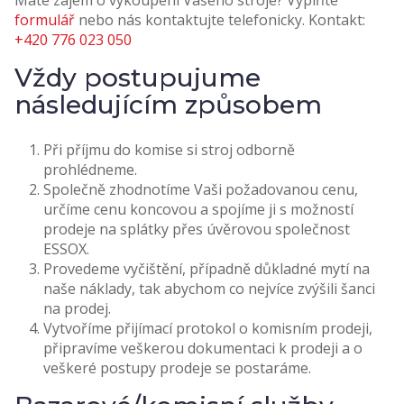
Máte zájem o vykoupení Vašeho stroje? Vyplňte
formulář
nebo nás kontaktujte telefonicky. Kontakt:
+420 776 023 050
Vždy postupujume
následujícím způsobem
Při příjmu do komise si stroj odborně
prohlédneme.
Společně zhodnotíme Vaši požadovanou cenu,
určíme cenu koncovou a spojíme ji s možností
prodeje na splátky přes úvěrovou společnost
ESSOX.
Provedeme vyčištění, případně důkladné mytí na
naše náklady, tak abychom co nejvíce zvýšili šanci
na prodej.
Vytvoříme přijímací protokol o komisním prodeji,
připravíme veškerou dokumentaci k prodeji a o
veškeré postupy prodeje se postaráme.