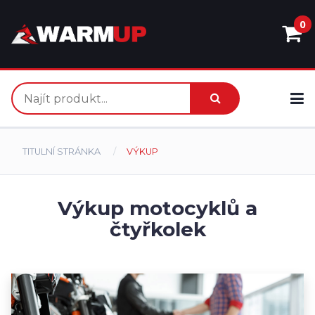
0
TITULNÍ STRÁNKA
VÝKUP
Výkup motocyklů a
čtyřkolek