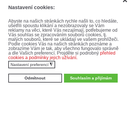
❌
Vyplněním formuláře souhlasíte se
zpracováním
Nastavení cookies:
osobních údajů
.
Abyste na našich stránkách rychle našli to, co hledáte,
ODEBÍRAT
ušetřili spoustu klikání a nezobrazovaly se Vám
reklamy na věci, které Vás nezajímají, potřebujeme od
Vás souhlas se zpracováním souborů cookies, tj.
malých souborů, které se ukládají ve vašem prohlížeči.
Podle cookies Vás na našich stránkách poznáme a
zobrazíme Vám je tak, aby všechno fungovalo správně
a dle Vašich preferencí. Projděte si podrobný
přehled
cookies a podmínky jejich užívání.
Nastavení preferencí
◮
Odmítnout
Souhlasím a přijímám