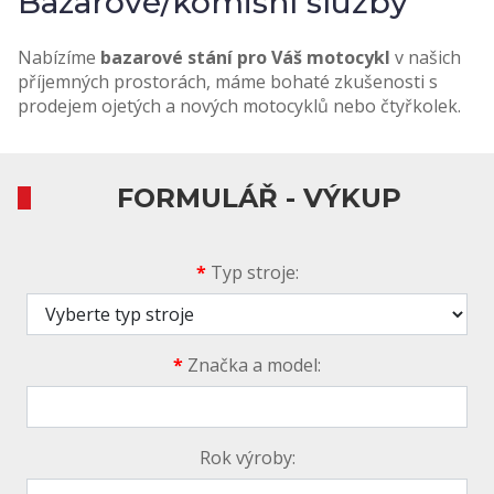
Bazarové/komisní služby
Nabízíme
bazarové stání pro
Váš motocykl
v našich
příjemných prostorách, máme bohaté zkušenosti s
prodejem ojetých a nových motocyklů nebo čtyřkolek.
FORMULÁŘ - VÝKUP
*
Typ stroje:
*
Značka a model:
Rok výroby: