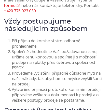
Máte zájem o vykoupení Vašeho stroje? Vyplňte
formulář
nebo nás kontaktujte telefonicky. Kontakt:
+420 776 023 050
Vždy postupujume
následujícím způsobem
Při příjmu do komise si stroj odborně
prohlédneme.
Společně zhodnotíme Vaši požadovanou cenu,
určíme cenu koncovou a spojíme ji s možností
prodeje na splátky přes úvěrovou společnost
ESSOX.
Provedeme vyčištění, případně důkladné mytí na
naše náklady, tak abychom co nejvíce zvýšili šanci
na prodej.
Vytvoříme přijímací protokol o komisním prodeji,
připravíme veškerou dokumentaci k prodeji a o
veškeré postupy prodeje se postaráme.