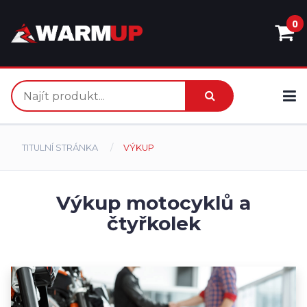
0
TITULNÍ STRÁNKA
VÝKUP
Výkup motocyklů a
čtyřkolek