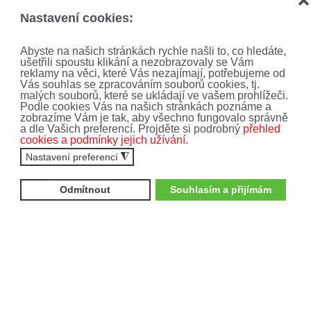
❌
Vyplněním formuláře souhlasíte se
zpracováním
Nastavení cookies:
osobních údajů
.
Abyste na našich stránkách rychle našli to, co hledáte,
ODEBÍRAT
ušetřili spoustu klikání a nezobrazovaly se Vám
reklamy na věci, které Vás nezajímají, potřebujeme od
Vás souhlas se zpracováním souborů cookies, tj.
malých souborů, které se ukládají ve vašem prohlížeči.
Podle cookies Vás na našich stránkách poznáme a
zobrazíme Vám je tak, aby všechno fungovalo správně
a dle Vašich preferencí. Projděte si podrobný
přehled
cookies a podmínky jejich užívání.
Nastavení preferencí
◮
Odmítnout
Souhlasím a přijímám