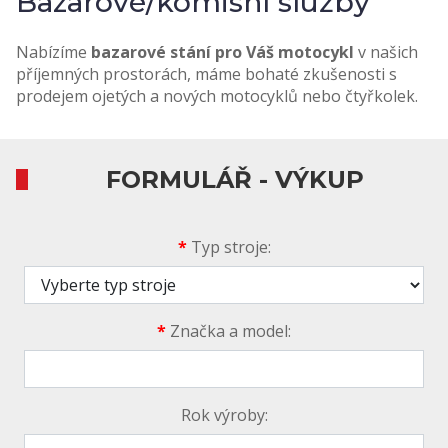
Bazarové/komisní služby
Nabízíme
bazarové stání pro
Váš motocykl
v našich
příjemných prostorách, máme bohaté zkušenosti s
prodejem ojetých a nových motocyklů nebo čtyřkolek.
FORMULÁŘ - VÝKUP
*
Typ stroje:
*
Značka a model:
Rok výroby: