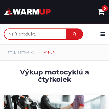
0
TITULNÍ STRÁNKA
VÝKUP
Výkup motocyklů a
čtyřkolek