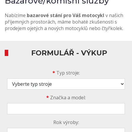
Bazarové/komisní služby
Nabízíme
bazarové stání pro
Váš motocykl
v našich
příjemných prostorách, máme bohaté zkušenosti s
prodejem ojetých a nových motocyklů nebo čtyřkolek.
FORMULÁŘ - VÝKUP
*
Typ stroje:
*
Značka a model:
Rok výroby: