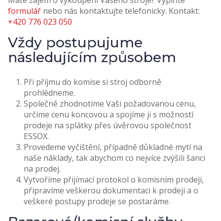
Máte zájem o vykoupení Vašeho stroje? Vyplňte
formulář
nebo nás kontaktujte telefonicky. Kontakt:
+420 776 023 050
Vždy postupujume
následujícím způsobem
Při příjmu do komise si stroj odborně
prohlédneme.
Společně zhodnotíme Vaši požadovanou cenu,
určíme cenu koncovou a spojíme ji s možností
prodeje na splátky přes úvěrovou společnost
ESSOX.
Provedeme vyčištění, případně důkladné mytí na
naše náklady, tak abychom co nejvíce zvýšili šanci
na prodej.
Vytvoříme přijímací protokol o komisním prodeji,
připravíme veškerou dokumentaci k prodeji a o
veškeré postupy prodeje se postaráme.