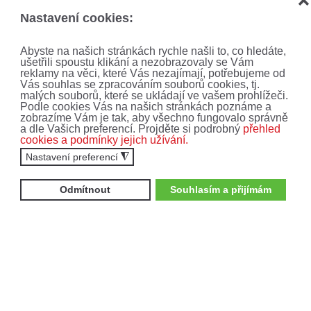
❌
Vyplněním formuláře souhlasíte se
zpracováním
Nastavení cookies:
osobních údajů
.
Abyste na našich stránkách rychle našli to, co hledáte,
ODEBÍRAT
ušetřili spoustu klikání a nezobrazovaly se Vám
reklamy na věci, které Vás nezajímají, potřebujeme od
Vás souhlas se zpracováním souborů cookies, tj.
malých souborů, které se ukládají ve vašem prohlížeči.
Podle cookies Vás na našich stránkách poznáme a
zobrazíme Vám je tak, aby všechno fungovalo správně
a dle Vašich preferencí. Projděte si podrobný
přehled
cookies a podmínky jejich užívání.
Nastavení preferencí
◮
Odmítnout
Souhlasím a přijímám