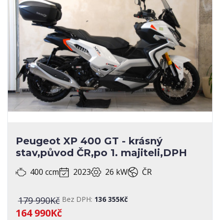
Peugeot XP 400 GT - krásný
stav,původ ČR,po 1. majiteli,DPH
400 ccm
2023
26 kW
ČR
179 990Kč
Bez DPH:
136 355Kč
164 990Kč