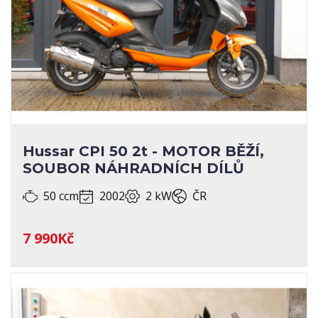
Hussar CPI 50 2t - MOTOR BĚŽÍ,
SOUBOR NÁHRADNÍCH DÍLŮ
50 ccm
2002
2 kW
ČR
7 990Kč