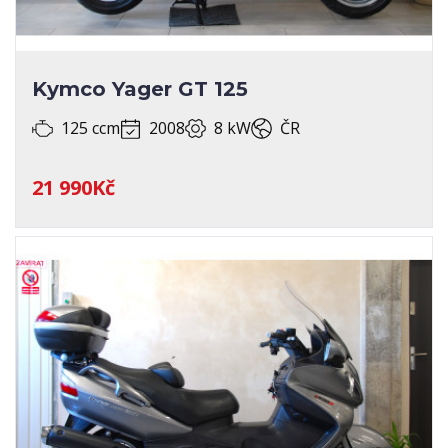
Kymco Yager GT 125
125 ccm
2008
8 kW
ČR
21 990Kč