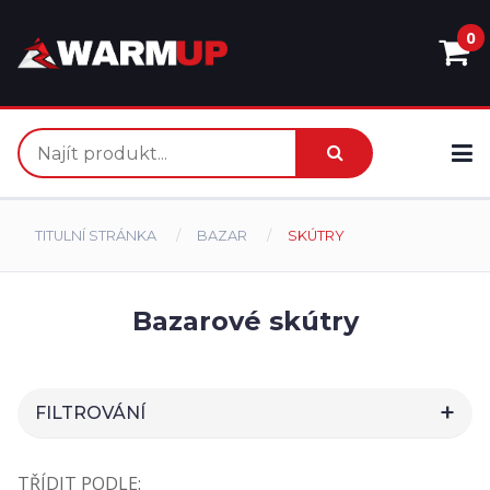
0
TITULNÍ STRÁNKA
BAZAR
SKÚTRY
Bazarové skútry
FILTROVÁNÍ
HLEDAT
TŘÍDIT PODLE: