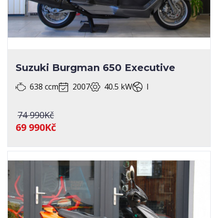
Suzuki Burgman 650 Executive
638 ccm
2007
40.5 kW
I
74 990Kč
69 990Kč