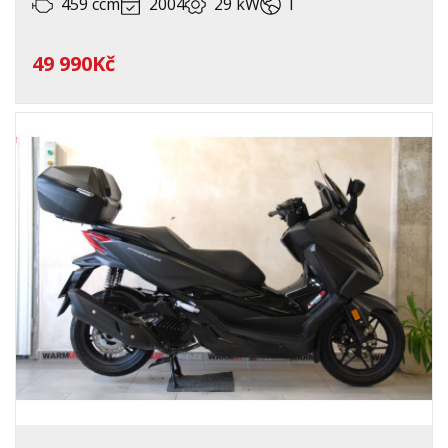
459 ccm
2004
29 kW
I
SERVISNÍ KNIHA
STAV
49 990Kč
STK
TECHNICKÝ PRŮKAZ
ZEMĚ PŮVODU