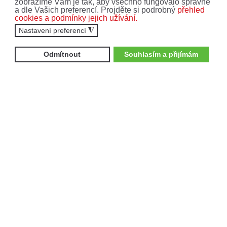
zobrazíme Vám je tak, aby všechno fungovalo správně
Zajímají mne:
a dle Vašich preferencí. Projděte si podrobný
přehled
cookies a podmínky jejich užívání.
Čtyřkolky
Motocykly
Nastavení preferencí
◮
Vyplněním formuláře souhlasíte se
zpracováním
osobních údajů
.
Odmítnout
Souhlasím a přijímám
ODEBÍRAT