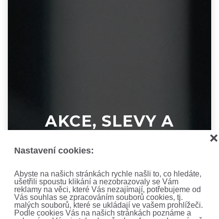
AKCE, SLEVY A
NOVINKY!
❌
Nastavení cookies:
Nenechte si ujít ty nejnovější nabídky a akce.
Abyste na našich stránkách rychle našli to, co hledáte,
Přihlaste se k odběru newsletteru.
ušetřili spoustu klikání a nezobrazovaly se Vám
reklamy na věci, které Vás nezajímají, potřebujeme od
Vás souhlas se zpracováním souborů cookies, tj.
malých souborů, které se ukládají ve vašem prohlížeči.
Podle cookies Vás na našich stránkách poznáme a