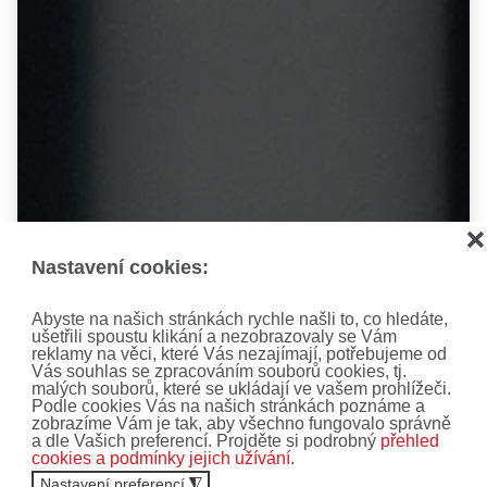
❌
Nastavení cookies:
Abyste na našich stránkách rychle našli to, co hledáte,
ušetřili spoustu klikání a nezobrazovaly se Vám
reklamy na věci, které Vás nezajímají, potřebujeme od
Vás souhlas se zpracováním souborů cookies, tj.
AKCE, SLEVY A
malých souborů, které se ukládají ve vašem prohlížeči.
Podle cookies Vás na našich stránkách poznáme a
NOVINKY!
zobrazíme Vám je tak, aby všechno fungovalo správně
a dle Vašich preferencí. Projděte si podrobný
přehled
cookies a podmínky jejich užívání.
Nastavení preferencí
◮