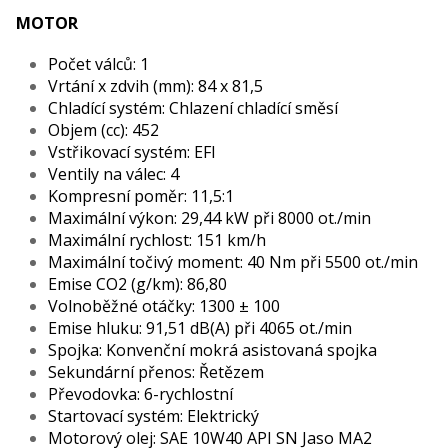
MOTOR
Počet válců: 1
Vrtání x zdvih (mm): 84 x 81,5
Chladící systém: Chlazení chladící směsí
Objem (cc): 452
Vstřikovací systém: EFI
Ventily na válec: 4
Kompresní poměr: 11,5:1
Maximální výkon: 29,44 kW při 8000 ot./min
Maximální rychlost: 151 km/h
Maximální točivý moment: 40 Nm při 5500 ot./min
Emise CO2 (g/km): 86,80
Volnoběžné otáčky: 1300 ± 100
Emise hluku: 91,51 dB(A) při 4065 ot./min
Spojka: Konvenční mokrá asistovaná spojka
Sekundární přenos: Řetězem
Převodovka: 6-rychlostní
Startovací systém: Elektrický
Motorový olej: SAE 10W40 API SN Jaso MA2