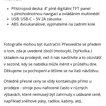
Přístrojová deska: 4“ plně digitální TFT panel
s plnohodnotnou navigací a ovládáním multimédií
USB: USB-C – 5V 2A zásuvka
ABS: dvoukanálové, vypínatelné na zadním kole
Fotografie mohou být ilustrační. Přesvedčte se předem
o tom, zda je uvedené zboží (motocykl, čtyřkolka..)
skladem na prodejně, než-li nás navštívíte a to obzvlášť
v sezóně, kdy se nabídka může měnit v průběhu dne.
Děkujeme za pochopení a těšíme se na Vaši návštěvu.
Ohledně přesné ceny se vždy kontaktujte přímo u
prodejce - stroje jsou nafocené často v různých
výbavách, které nemusejí být zahrnuty v udávané ceně,
například sněhové pásy, radlice, kabiny, atd...