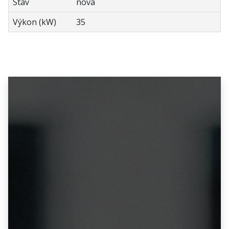
Stav
nová
Výkon (kW)
35