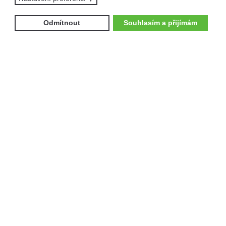
Nenechte si ujít ty nejnovější nabídky a akce.
Přihlaste se k odběru newsletteru.
Odmítnout
Souhlasím a přijímám
Zajímají mne:
Čtyřkolky
Motocykly
Vyplněním formuláře souhlasíte se
zpracováním
osobních údajů
.
ODEBÍRAT