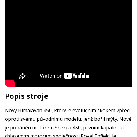
Popis stroje
Nový Himalayan 450, který je evolučním skokem vpřed
oproti svému původnímu modelu, jenž bořil mýty. Nově
je poháněn motorem Sherpa 450, prvním kapalinou
chlazeným motorem společnosti Royal Enfield. Je