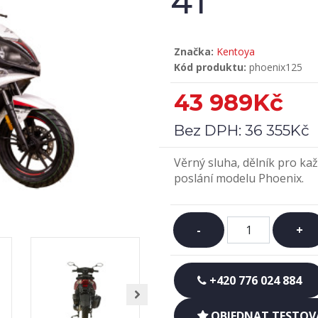
4T
Značka:
Kentoya
Kód produktu:
phoenix125
43 989Kč
Bez DPH:
36 355Kč
Věrný sluha, dělník pro k
poslání modelu Phoenix.
-
+
+420 776 024 884
OBJEDNAT TESTOVA