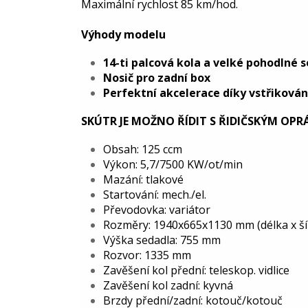
Maximální rychlost 85 km/hod.
Výhody modelu
14-ti palcová kola a velké pohodlné 
Nosič pro zadní box
Perfektní akcelerace díky vstřikován
SKÚTR JE MOŽNO ŘÍDIT S ŘIDIČSKÝM OP
Obsah: 125 ccm
Výkon: 5,7/7500 KW/ot/min
Mazání: tlakové
Startování: mech./el.
Převodovka: variátor
Rozměry: 1940x665x1130 mm (délka x ší
Výška sedadla: 755 mm
Rozvor: 1335 mm
Zavěšení kol přední: teleskop. vidlice
Zavěšení kol zadní: kyvná
Brzdy přední/zadní: kotouč/kotouč