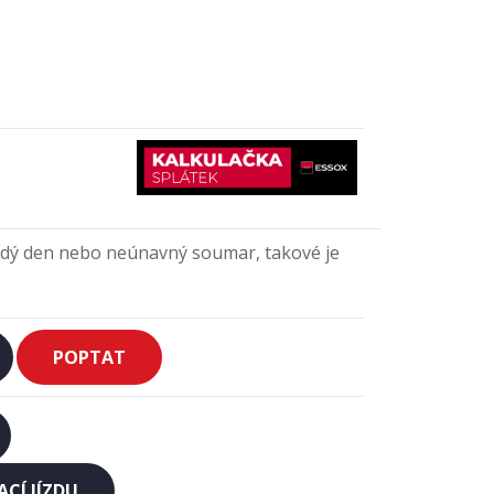
aždý den nebo neúnavný soumar, takové je
POPTAT
CÍ JÍZDU