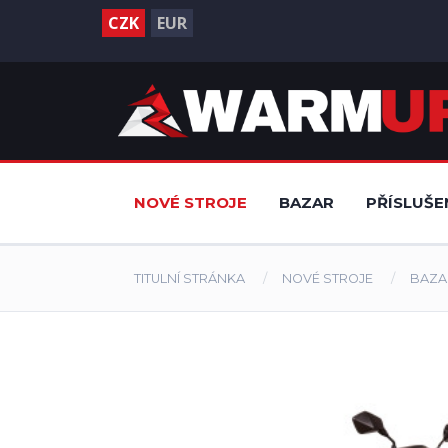
CZK
EUR
NOVÉ STROJE
BAZAR
PŘÍSLUŠE
TITULNÍ STRÁNKA
NOVÉ STROJE
BAZA