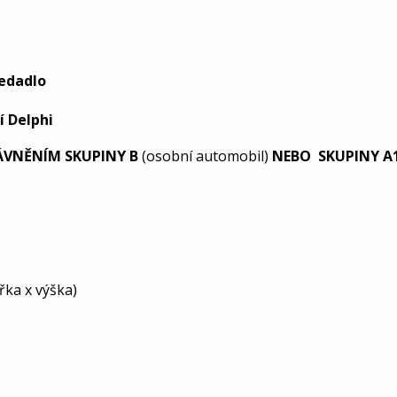
sedadlo
í Delphi
RÁVNĚNÍM SKUPINY B
(osobní automobil)
NEBO SKUPINY A
řka x výška)