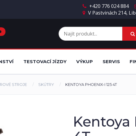
+420 776 024 884
V Pastvinách 214, Lib
NSTVÍ
TESTOVACÍ JÍZDY
VÝKUP
SERVIS
FI
ROVÉ STROJE
SKÚTRY
KENTOYA PHOENIX-I 125 4T
Kentoya 