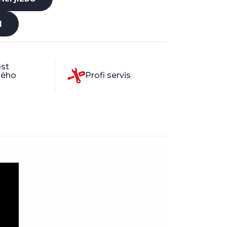
M
st
ného
Profi servis