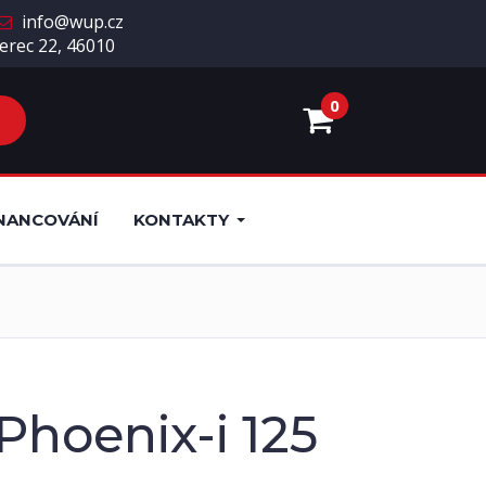
info@wup.cz
erec 22, 46010
0
NANCOVÁNÍ
KONTAKTY
Phoenix-i 125