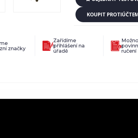
KOUPIT PROTIÚČTE
Zařídíme
Možno
íme
přihlášení na
povin
zní značky
úřadě
ručení