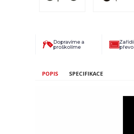
Dopravíme a
Zaříd
proškolíme
převo
POPIS
SPECIFIKACE