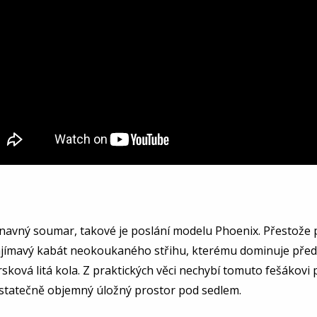
navný soumar, takové je poslání modelu Phoenix. Přestože p
jímavý kabát neokoukaného střihu, kterému dominuje předek
prsková litá kola. Z praktických věci nechybí tomuto fešákov
statečně objemný úložný prostor pod sedlem.