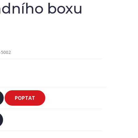
adního boxu
O
-5002
POPTAT