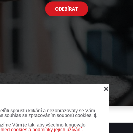
ODEBÍRAT
❌
šetřili spoustu klikání a nezobrazovaly se Vám
ás souhlas se zpracováním souborů cookies, tj.
zíme Vám je tak, aby všechno fungovalo
ehled cookies a podmínky jejich užívání.