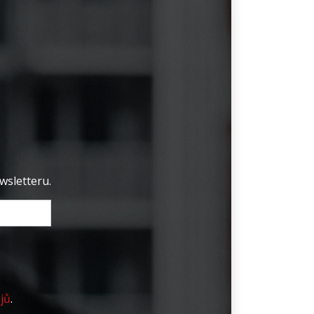
wsletteru.
jů
.