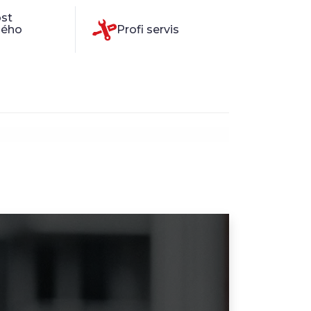
st
ného
Profi servis