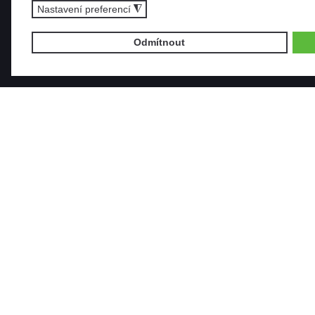
Nastavení preferencí
◮
Odmítnout
NOVIN
+420