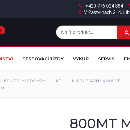
+420 776 024 884
V Pastvinách 214, Lib
NSTVÍ
TESTOVACÍ JÍZDY
VÝKUP
SERVIS
FI
SLUŠENSTVÍ MOTOCYKLY
MT
KUFRY BRAŠNY A NOSIČE
MOTO
800MT M