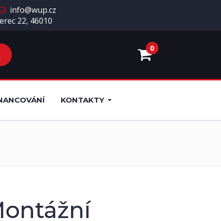
info@wup.cz
erec 22, 46010
0
NANCOVÁNÍ
KONTAKTY
ontážní