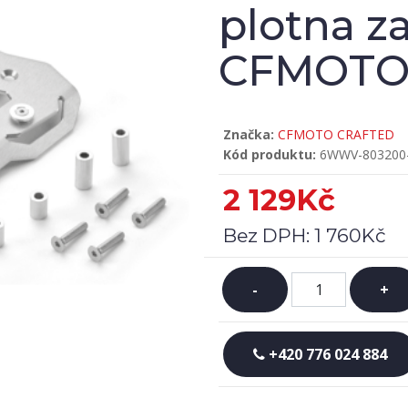
plotna z
CFMOT
Značka:
CFMOTO CRAFTED
Kód produktu:
6WWV-803200
2 129Kč
Bez DPH:
1 760Kč
-
+
+420 776 024 884