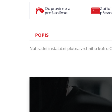
Dopravíme a
Zaříd
proškolíme
převo
POPIS
Náhradní instalační plotna vrchního kufru