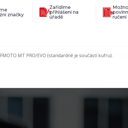
Zařídíme
Možno
íme
přihlášení na
povin
zní značky
úřadě
ručení
 CFMOTO MT PRO/EVO (standardně je součástí kufru).