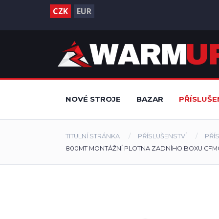
CZK
EUR
NOVÉ STROJE
BAZAR
PŘÍSLUŠE
TITULNÍ STRÁNKA
PŘÍSLUŠENSTVÍ
PŘÍ
800MT MONTÁŽNÍ PLOTNA ZADNÍHO BOXU CF