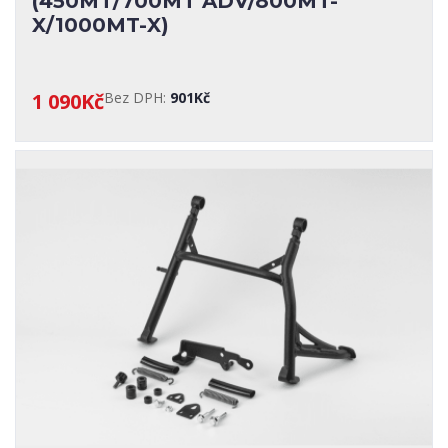
(450MT/700MT ADV/800MT-
X/1000MT-X)
1 090Kč
Bez DPH:
901Kč