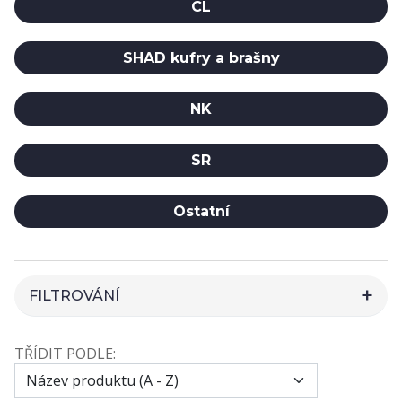
CL
SHAD kufry a brašny
NK
SR
Ostatní
FILTROVÁNÍ
HLEDAT
TŘÍDIT PODLE:
CENA