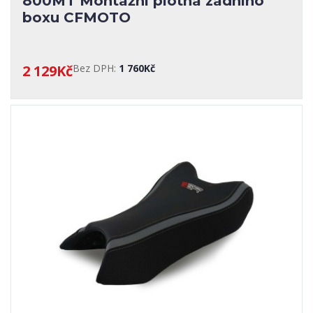
800MT Montážní plotna zadního
boxu CFMOTO
2 129Kč
Bez DPH:
1 760Kč