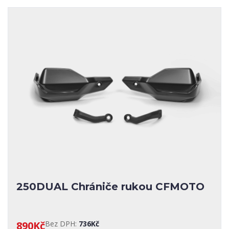
VÝROBCI
189
CFMOTO
4
CFMOTO CRAFTED
3
CFMOTO/Akrapovič
2
KOSO
7
Puig
6
RDMoto
48
SHAD
1
Storm
250DUAL Chrániče rukou CFMOTO
890Kč
Bez DPH:
736Kč