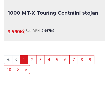
1000 MT-X Touring Centrální stojan
3 590Kč
Bez DPH:
2 967Kč
1
2
3
4
5
6
7
8
9
10