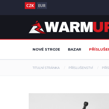
CZK
EUR
NOVÉ STROJE
BAZAR
PŘÍSLUŠE
TITULNÍ STRÁNKA
PŘÍSLUŠENSTVÍ
PŘÍ