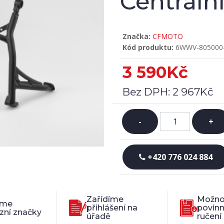
Centrální
Značka:
CFMOTO
Kód produktu:
6WWV-805000
3 590Kč
Bez DPH:
2 967Kč
-
+
+420 776 024 884
Zařídíme
Možno
íme
přihlášení na
povin
zní značky
úřadě
ručení