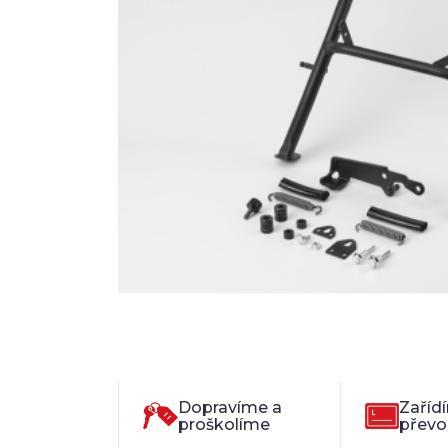
Dopravíme a
Zaříd
proškolíme
převo