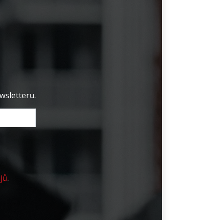
wsletteru.
jů
.