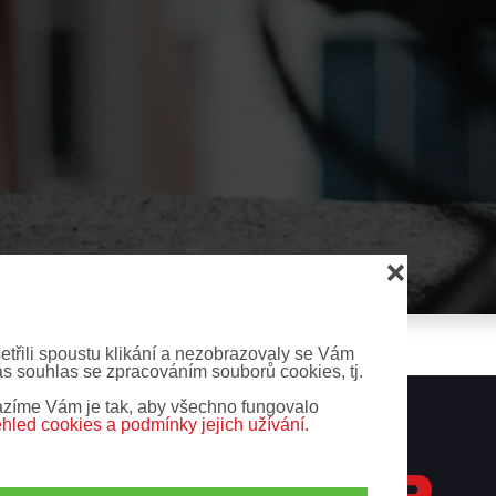
❌
šetřili spoustu klikání a nezobrazovaly se Vám
ás souhlas se zpracováním souborů cookies, tj.
zíme Vám je tak, aby všechno fungovalo
ehled cookies a podmínky jejich užívání.