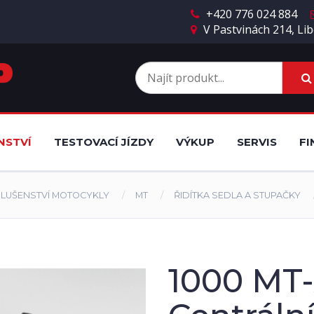
+420 776 024 884
V Pastvinách 214, Lib
NSTVÍ
TESTOVACÍ JÍZDY
VÝKUP
SERVIS
FI
SLUŠENSTVÍ MOTOCYKLY
MT
ŘIDÍTKA SEDLA A STUPAČKY
1000 MT-