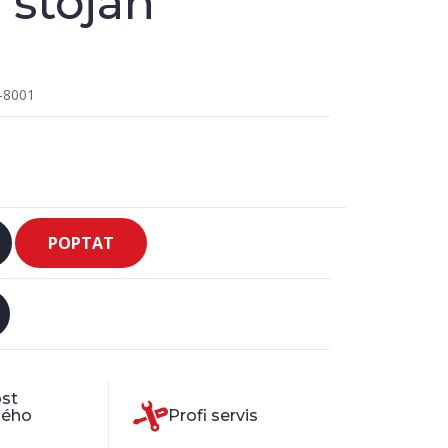
 stojan
-8001
POPTAT
st
ného
Profi servis